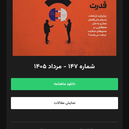
رستمی،مصطفی باستان
ویرایش: نگار استاد‌‌آقا
طراح یونیفرم: مجید توکلی
فیلمبرداری و عکاسی: امیر شفیعی، مانی لطفی زاده
گرافیک و صفحه‌آرایی: سید‌سبحان‌علی ثابت
مد‌یر توسعه تجاری: کامبیز برید‌
امور مالی: شاپور رهبری، محمد‌ کاظمی‌نیا
امور اد‌اری: راضیه محمود‌ی
شماره ۱۴۷ - مرداد ۱۴۰۵
مرکز تماس: ۰۲۱۴۲۸۲۴۰۰۰
آگهی و مشترکین: ۰۹۱۹۹۹۹۰۴۵۴
دانلود ماهنامه
نمایش مقالات