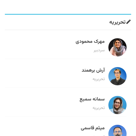
تحریریه
مهرک محمودی
سردبیر
آرش برهمند
تحریریه
سمانه سمیع
تحریریه
میثم قاسمی