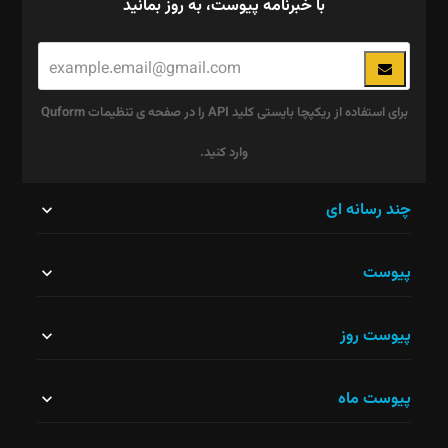
با خبرنامه پیوست، به روز بمانید
برای استفاده از ریکپچا بایستی کلید API را در صفحه ی تنظیمات Quform
وارد کنید.
این
چند رسانه ای
قسمت
پیوست
نباید
خالی
پیوست روز
رها
شود.
پیوست ماه