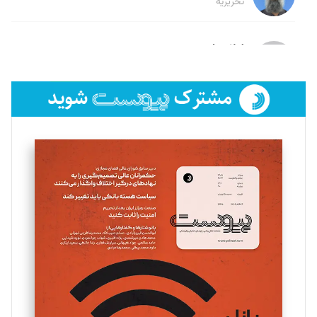
تحریریه
لیلا حنارود
تحریریه
فائزه فتحی رستمی
تحریریه
سروش کرمیان
تحریریه
مینا پاکدل
تحریریه