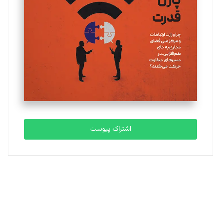
یسنا امان‌پور
تحریریه
ملینا جعفری
تحریریه
مصطفی مسجدی آرانی
تحریریه
اشتراک پیوست
بابک نقاش
تحریریه