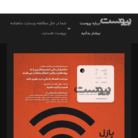
درباره پیوست
شما در حال مطالعه وبسایت ماهنامه
بیشتر بدانید
پیوست هستید.
صاحب امتیاز: موسسه پرسش (پویندگان راز ستاره شمال)
مدیر مسئول: محمدباقر اثنی‌عشری
سردبیر: مهرک محمودی
دبیر تحریریه: میثم قاسمی
د‌بیر ناداستان: سمانه سمیع
د‌بیر خدمت و تجارت: ابوالفضل رجبی
د‌بیر حقوق فناوری: حسام‌الدین ایپکچی
د‌بیر پیوست جهان: مینا پاکدل
د‌بیر تحریریه آنلاین: بابک نقاش
تحریریه‌: مجتبی محمود‌ی، آرش برهمند، یسنا امان‌پور، سروش کرمیان،
مصطفی مسجدی آرانی، ابوالفضل رجبی، زهرا فکرانه، فائزه فتحی