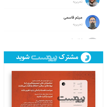
تحریریه
میثم قاسمی
تحریریه
لیلا حنارود
تحریریه
فائزه فتحی رستمی
تحریریه
سروش کرمیان
تحریریه