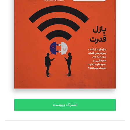
مینا پاکدل
تحریریه
یسنا امان‌پور
تحریریه
ملینا جعفری
تحریریه
مصطفی مسجدی آرانی
تحریریه
اشتراک پیوست
بابک نقاش
تحریریه