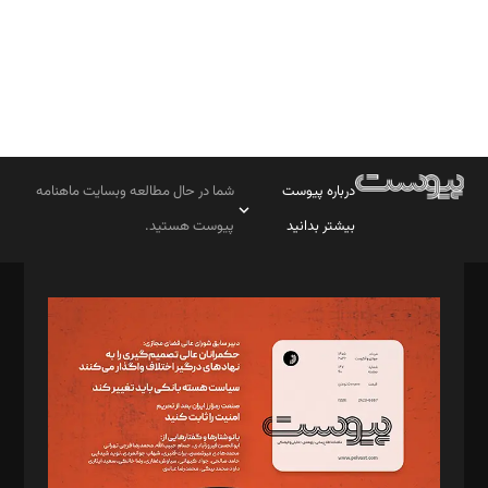
درباره پیوست
شما در حال مطالعه وبسایت ماهنامه
بیشتر بدانید
پیوست هستید.
صاحب امتیاز: موسسه پرسش (پویندگان راز ستاره شمال)
مدیر مسئول: محمدباقر اثنی‌عشری
سردبیر: مهرک محمودی
دبیر تحریریه: میثم قاسمی
د‌بیر ناداستان: سمانه سمیع
د‌بیر خدمت و تجارت: ابوالفضل رجبی
د‌بیر حقوق فناوری: حسام‌الدین ایپکچی