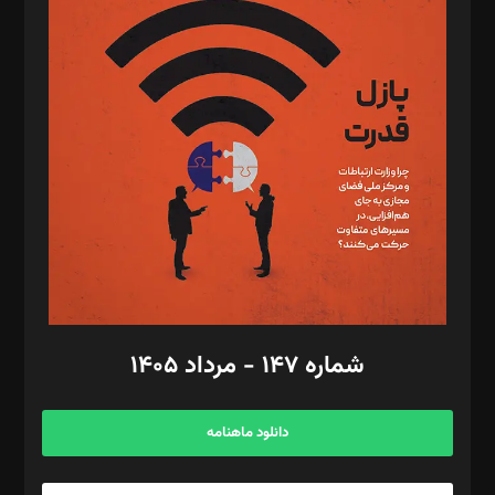
د‌بیر پیوست جهان: مینا پاکدل
د‌بیر تحریریه آنلاین: بابک نقاش
تحریریه‌: مجتبی محمود‌ی، آرش برهمند، یسنا امان‌پور، سروش کرمیان،
مصطفی مسجدی آرانی، ابوالفضل رجبی، زهرا فکرانه، فائزه فتحی
رستمی،مصطفی باستان
ویرایش: نگار استاد‌‌آقا
طراح یونیفرم: مجید توکلی
فیلمبرداری و عکاسی: امیر شفیعی، مانی لطفی زاده
گرافیک و صفحه‌آرایی: سید‌سبحان‌علی ثابت
مد‌یر توسعه تجاری: کامبیز برید‌
امور مالی: شاپور رهبری، محمد‌ کاظمی‌نیا
امور اد‌اری: راضیه محمود‌ی
شماره ۱۴۷ - مرداد ۱۴۰۵
مرکز تماس: ۰۲۱۴۲۸۲۴۰۰۰
آگهی و مشترکین: ۰۹۱۹۹۹۹۰۴۵۴
دانلود ماهنامه