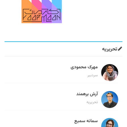
تحریریه
مهرک محمودی
سردبیر
آرش برهمند
تحریریه
سمانه سمیع