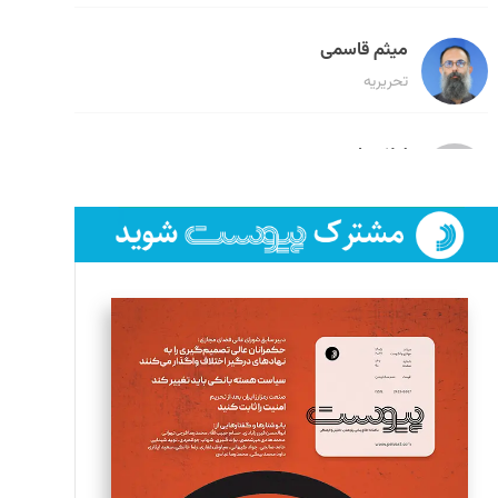
میثم قاسمی
تحریریه
لیلا حنارود
تحریریه
فائزه فتحی رستمی
تحریریه
سروش کرمیان
تحریریه
مینا پاکدل