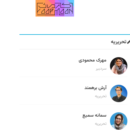
تحریریه
مهرک محمودی
سردبیر
آرش برهمند
تحریریه
سمانه سمیع
تحریریه