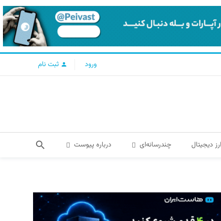
ورود
ثبت نام
رز دیجیتال
چندرسانه‌ای
درباره پیوست