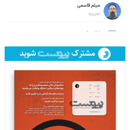
میثم قاسمی
تحریریه
لیلا حنارود
تحریریه
فائزه فتحی رستمی
تحریریه
سروش کرمیان
تحریریه
مینا پاکدل
تحریریه