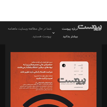
درباره پیوست
شما در حال مطالعه وبسایت ماهنامه
بیشتر بدانید
پیوست هستید.
صاحب امتیاز: موسسه پرسش (پویندگان راز ستاره شمال)
مدیر مسئول: محمدباقر اثنی‌عشری
سردبیر: مهرک محمودی
دبیر تحریریه: میثم قاسمی
د‌بیر ناداستان: سمانه سمیع
د‌بیر خدمت و تجارت: ابوالفضل رجبی
د‌بیر حقوق فناوری: حسام‌الدین ایپکچی
د‌بیر پیوست جهان: مینا پاکدل
د‌بیر تحریریه آنلاین: بابک نقاش