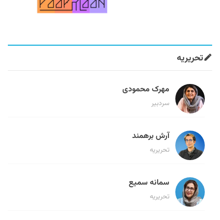
تحریریه
مهرک محمودی
سردبیر
آرش برهمند
تحریریه
سمانه سمیع
تحریریه