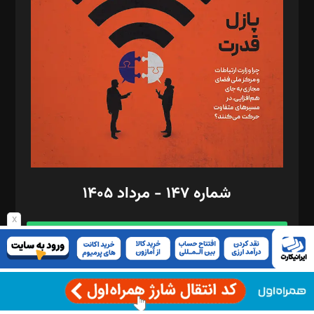
تحریریه‌: مجتبی محمود‌ی، آرش برهمند، یسنا امان‌پور، سروش کرمیان،
مصطفی مسجدی آرانی، ابوالفضل رجبی، زهرا فکرانه، فائزه فتحی
رستمی،مصطفی باستان
ویرایش: نگار استاد‌‌آقا
طراح یونیفرم: مجید توکلی
فیلمبرداری و عکاسی: امیر شفیعی، مانی لطفی زاده
گرافیک و صفحه‌آرایی: سید‌سبحان‌علی ثابت
مد‌یر توسعه تجاری: کامبیز برید‌
امور مالی: شاپور رهبری، محمد‌ کاظمی‌نیا
امور اد‌اری: راضیه محمود‌ی
شماره ۱۴۷ - مرداد ۱۴۰۵
مرکز تماس: ۰۲۱۴۲۸۲۴۰۰۰
آگهی و مشترکین: ۰۹۱۹۹۹۹۰۴۵۴
x
دانلود ماهنامه
نمایش مقالات