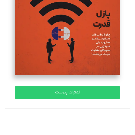
یسنا امان‌پور
تحریریه
ملینا جعفری
تحریریه
مصطفی مسجدی آرانی
تحریریه
اشتراک پیوست
بابک نقاش
تحریریه