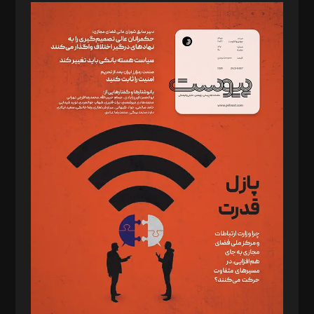
مدیر مسئول: محمدباقر اثنی‌عشری
سردبیر: مهرک محمودی
دبیر تحریریه: میثم قاسمی
د‌بیر ناداستان: سمانه سمیع
د‌بیر خدمت و تجارت: ابوالفضل رجبی
د‌بیر حقوق فناوری: حسام‌الدین ایپکچی
د‌بیر پیوست جهان: مینا پاکدل
د‌بیر تحریریه آنلاین: بابک نقاش
تحریریه‌: مجتبی محمود‌ی، آرش برهمند، یسنا امان‌پور، سروش کرمیان،
مصطفی مسجدی آرانی، ابوالفضل رجبی، زهرا فکرانه، فائزه فتحی
رستمی،مصطفی باستان
ویرایش: نگار استاد‌‌آقا
طراح یونیفرم: مجید توکلی
فیلمبرداری و عکاسی: امیر شفیعی، مانی لطفی زاده
گرافیک و صفحه‌آرایی: سید‌سبحان‌علی ثابت
مد‌یر توسعه تجاری: کامبیز برید‌