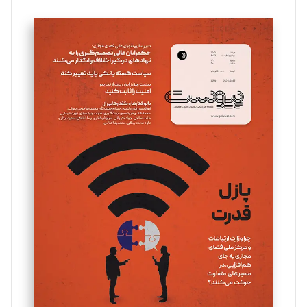
تحریریه
سروش کرمیان
تحریریه
مینا پاکدل
تحریریه
یسنا امان‌پور
تحریریه
ملینا جعفری
تحریریه