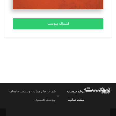
مصطفی مسجدی آرانی
تحریریه
اشتراک پیوست
بابک نقاش
تحریریه
درباره پیوست
شما در حال مطالعه وبسایت ماهنامه
بیشتر بدانید
پیوست هستید.
صاحب امتیاز: موسسه پرسش (پویندگان راز ستاره شمال)