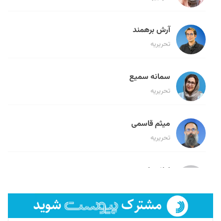
آرش برهمند
تحریریه
سمانه سمیع
تحریریه
میثم قاسمی
تحریریه
لیلا حنارود
تحریریه
فائزه فتحی رستمی