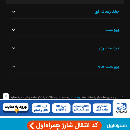
این
چند رسانه ای
قسمت
پیوست
نباید
خالی
پیوست روز
رها
شود.
پیوست ماه
x
تمامی حقوق متعلق به ماهنامه
پیوست
بوده و نقل مقالات با ذکر منبع و لینک به سایت
ماهنامه آزاد است