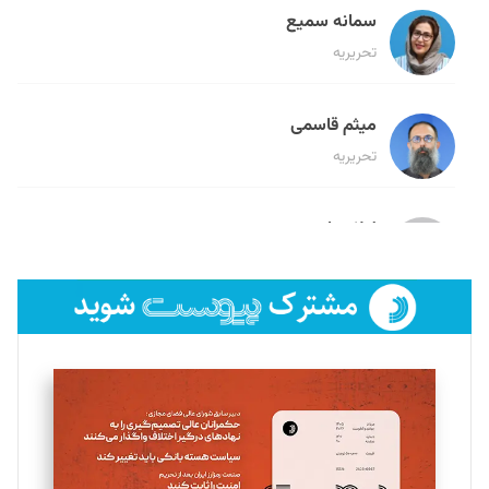
سمانه سمیع
تحریریه
میثم قاسمی
تحریریه
لیلا حنارود
تحریریه
فائزه فتحی رستمی
تحریریه
سروش کرمیان
تحریریه