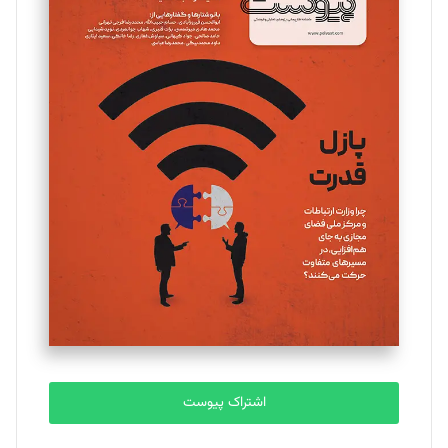
مینا پاکدل
تحریریه
یسنا امان‌پور
تحریریه
ملینا جعفری
تحریریه
مصطفی مسجدی آرانی
تحریریه
اشتراک پیوست
بابک نقاش