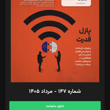
د‌بیر حقوق فناوری: حسام‌الدین ایپکچی
د‌بیر پیوست جهان: مینا پاکدل
د‌بیر تحریریه آنلاین: بابک نقاش
تحریریه‌: مجتبی محمود‌ی، آرش برهمند، یسنا امان‌پور، سروش کرمیان،
مصطفی مسجدی آرانی، ابوالفضل رجبی، زهرا فکرانه، فائزه فتحی
رستمی،مصطفی باستان
ویرایش: نگار استاد‌‌آقا
طراح یونیفرم: مجید توکلی
فیلمبرداری و عکاسی: امیر شفیعی، مانی لطفی زاده
گرافیک و صفحه‌آرایی: سید‌سبحان‌علی ثابت
مد‌یر توسعه تجاری: کامبیز برید‌
امور مالی: شاپور رهبری، محمد‌ کاظمی‌نیا
امور اد‌اری: راضیه محمود‌ی
شماره ۱۴۷ - مرداد ۱۴۰۵
مرکز تماس: ۰۲۱۴۲۸۲۴۰۰۰
آگهی و مشترکین: ۰۹۱۹۹۹۹۰۴۵۴
دانلود ماهنامه