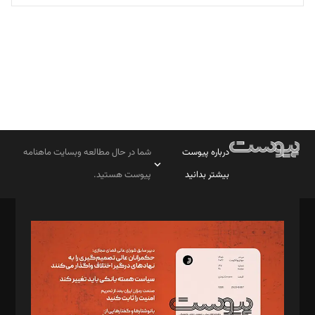
تحریریه
درباره پیوست
شما در حال مطالعه وبسایت ماهنامه
بیشتر بدانید
پیوست هستید.
صاحب امتیاز: موسسه پرسش (پویندگان راز ستاره شمال)
مدیر مسئول: محمدباقر اثنی‌عشری
سردبیر: مهرک محمودی
دبیر تحریریه: میثم قاسمی
د‌بیر ناداستان: سمانه سمیع
د‌بیر خدمت و تجارت: ابوالفضل رجبی