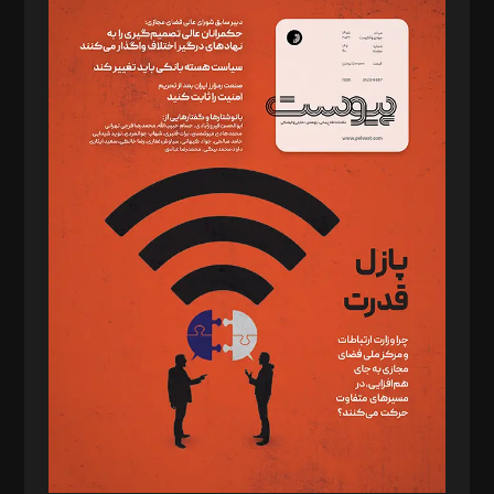
سردبیر: مهرک محمودی
دبیر تحریریه: میثم قاسمی
د‌بیر ناداستان: سمانه سمیع
د‌بیر خدمت و تجارت: ابوالفضل رجبی
د‌بیر حقوق فناوری: حسام‌الدین ایپکچی
د‌بیر پیوست جهان: مینا پاکدل
د‌بیر تحریریه آنلاین: بابک نقاش
تحریریه‌: مجتبی محمود‌ی، آرش برهمند، یسنا امان‌پور، سروش کرمیان،
مصطفی مسجدی آرانی، ابوالفضل رجبی، زهرا فکرانه، فائزه فتحی
رستمی،مصطفی باستان
ویرایش: نگار استاد‌‌آقا
طراح یونیفرم: مجید توکلی
فیلمبرداری و عکاسی: امیر شفیعی، مانی لطفی زاده
گرافیک و صفحه‌آرایی: سید‌سبحان‌علی ثابت
مد‌یر توسعه تجاری: کامبیز برید‌
امور مالی: شاپور رهبری، محمد‌ کاظمی‌نیا