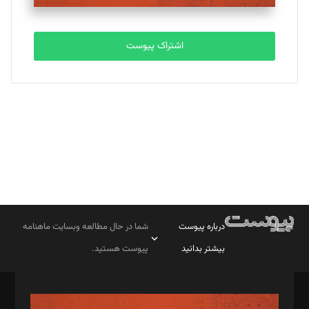
تحریریه
اشتراک پیوست
بابک نقاش
تحریریه
درباره پیوست
شما در حال مطالعه وبسایت ماهنامه
بیشتر بدانید
پیوست هستید.
صاحب امتیاز: موسسه پرسش (پویندگان راز ستاره شمال)
مدیر مسئول: محمدباقر اثنی‌عشری