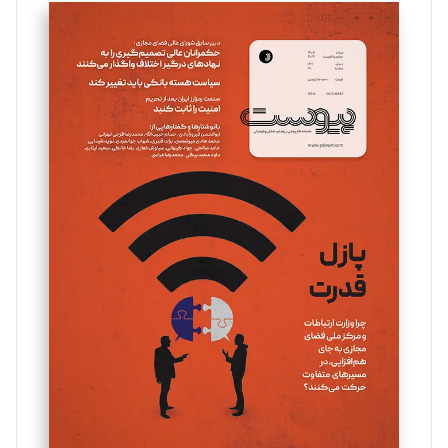
سروش کرمیان
تحریریه
مینا پاکدل
تحریریه
یسنا امان‌پور
تحریریه
ملینا جعفری
تحریریه
مصطفی مسجدی آرانی