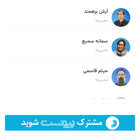
آرش برهمند
تحریریه
سمانه سمیع
تحریریه
میثم قاسمی
تحریریه
لیلا حنارود
تحریریه
فائزه فتحی رستمی
تحریریه