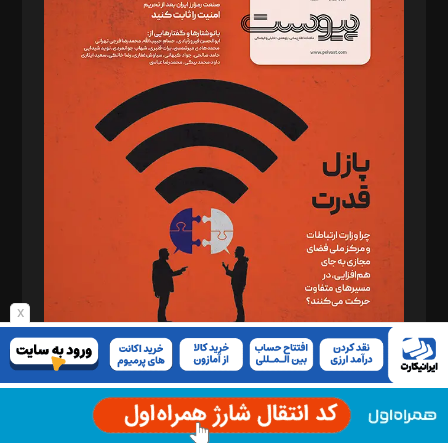
د‌بیر خدمت و تجارت: ابوالفضل رجبی
د‌بیر حقوق فناوری: حسام‌الدین ایپکچی
د‌بیر پیوست جهان: مینا پاکدل
د‌بیر تحریریه آنلاین: بابک نقاش
تحریریه‌: مجتبی محمود‌ی، آرش برهمند، یسنا امان‌پور، سروش کرمیان،
مصطفی مسجدی آرانی، ابوالفضل رجبی، زهرا فکرانه، فائزه فتحی
رستمی،مصطفی باستان
ویرایش: نگار استاد‌‌آقا
طراح یونیفرم: مجید توکلی
فیلمبرداری و عکاسی: امیر شفیعی، مانی لطفی زاده
گرافیک و صفحه‌آرایی: سید‌سبحان‌علی ثابت
x
مد‌یر توسعه تجاری: کامبیز برید‌
امور مالی: شاپور رهبری، محمد‌ کاظمی‌نیا
امور اد‌اری: راضیه محمود‌ی
شماره ۱۴۷ - مرداد ۱۴۰۵
مرکز تماس: ۰۲۱۴۲۸۲۴۰۰۰
آگهی و مشترکین: ۰۹۱۹۹۹۹۰۴۵۴