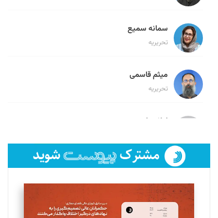
سمانه سمیع
تحریریه
میثم قاسمی
تحریریه
لیلا حنارود
تحریریه
فائزه فتحی رستمی
تحریریه
سروش کرمیان