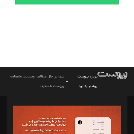
بابک نقاش
تحریریه
درباره پیوست
شما در حال مطالعه وبسایت ماهنامه
بیشتر بدانید
پیوست هستید.
صاحب امتیاز: موسسه پرسش (پویندگان راز ستاره شمال)
مدیر مسئول: محمدباقر اثنی‌عشری
سردبیر: مهرک محمودی
دبیر تحریریه: میثم قاسمی
د‌بیر ناداستان: سمانه سمیع