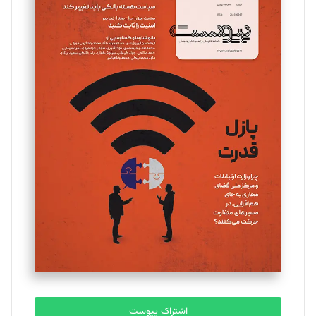
تحریریه
مینا پاکدل
تحریریه
یسنا امان‌پور
تحریریه
ملینا جعفری
تحریریه
مصطفی مسجدی آرانی
تحریریه
اشتراک پیوست