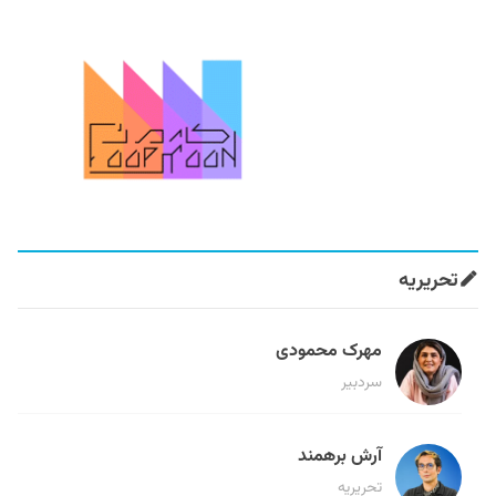
تحریریه
مهرک محمودی
سردبیر
آرش برهمند
تحریریه