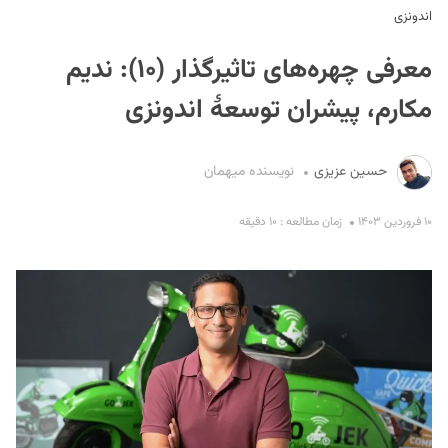
اندونزی
معرفی چهره‌های تاثیرگذار (۱۰): ندیم
مکارم، پیشران توسعۀ اندونزی
حسین عزیزی
نویسنده میهمان
S
۱۰ فروردین ۱۴۰۳
زمان مطالعه : ۱۰ دقیقه