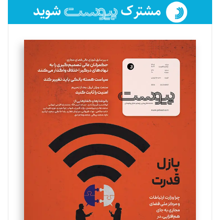
فائزه فتحی رستمی
تحریریه
سروش کرمیان
تحریریه
مینا پاکدل
تحریریه
یسنا امان‌پور
تحریریه
ملینا جعفری