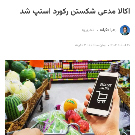
اکالا مدعی شکستن رکورد اسنپ شد
زهرا فکرانه
تحریریه
۲۰ اسفند ۱۴۰۲
زمان مطالعه : ۲ دقیقه
S