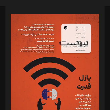
صاحب امتیاز: موسسه پرسش (پویندگان راز ستاره شمال)
مدیر مسئول: محمدباقر اثنی‌عشری
سردبیر: مهرک محمودی
دبیر تحریریه: میثم قاسمی
د‌بیر ناداستان: سمانه سمیع
د‌بیر خدمت و تجارت: ابوالفضل رجبی
د‌بیر حقوق فناوری: حسام‌الدین ایپکچی
د‌بیر پیوست جهان: مینا پاکدل
د‌بیر تحریریه آنلاین: بابک نقاش
تحریریه‌: مجتبی محمود‌ی، آرش برهمند، یسنا امان‌پور، سروش کرمیان،
مصطفی مسجدی آرانی، ابوالفضل رجبی، زهرا فکرانه، فائزه فتحی
رستمی،مصطفی باستان
ویرایش: نگار استاد‌‌آقا
طراح یونیفرم: مجید توکلی
فیلمبرداری و عکاسی: امیر شفیعی، مانی لطفی زاده