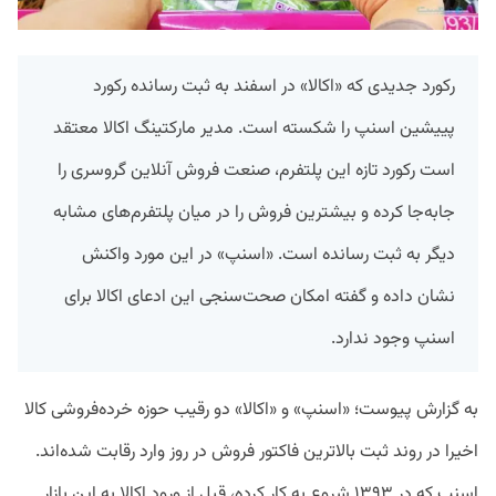
رکورد جدیدی که «اکالا» در اسفند به ثبت رسانده رکورد
پییشین اسنپ را شکسته است. مدیر مارکتینگ اکالا معتقد
است رکورد تازه این پلتفرم، صنعت فروش آنلاین گروسری را
جابه‌جا کرده و بیشترین فروش را در میان پلتفرم‌های مشابه
دیگر به ثبت رسانده است. «اسنپ» در این مورد واکنش
نشان داده و گفته امکان صحت‌سنجی این ادعای اکالا برای
اسنپ وجود ندارد.
به گزارش پیوست؛ «اسنپ» و «اکالا» دو رقیب حوزه خرده‌فروشی کالا
اخیرا در روند ثبت بالاترین فاکتور فروش در روز وارد رقابت شده‌اند.
اسنپ که در ۱۳۹۳ شروع به کار کرده، قبل از ورود اکالا به این بازار