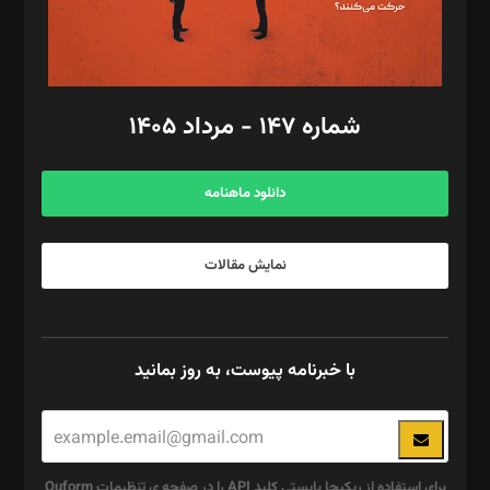
گرافیک و صفحه‌آرایی: سید‌سبحان‌علی ثابت
مد‌یر توسعه تجاری: کامبیز برید‌
امور مالی: شاپور رهبری، محمد‌ کاظمی‌نیا
امور اد‌اری: راضیه محمود‌ی
شماره ۱۴۷ - مرداد ۱۴۰۵
مرکز تماس: ۰۲۱۴۲۸۲۴۰۰۰
آگهی و مشترکین: ۰۹۱۹۹۹۹۰۴۵۴
دانلود ماهنامه
نمایش مقالات
با خبرنامه پیوست، به روز بمانید
برای استفاده از ریکپچا بایستی کلید API را در صفحه ی تنظیمات Quform