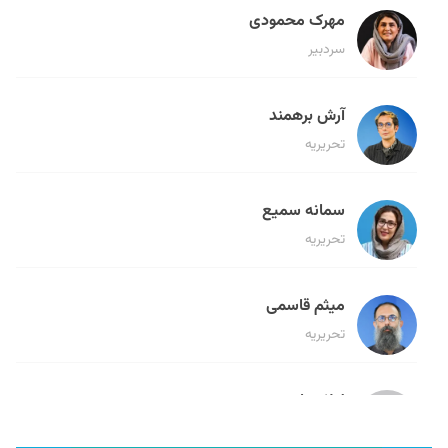
مهرک محمودی
سردبیر
آرش برهمند
تحریریه
سمانه سمیع
تحریریه
میثم قاسمی
تحریریه
لیلا حنارود
تحریریه