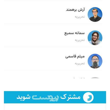
آرش برهمند
تحریریه
سمانه سمیع
تحریریه
میثم قاسمی
تحریریه
لیلا حنارود
تحریریه
فائزه فتحی رستمی