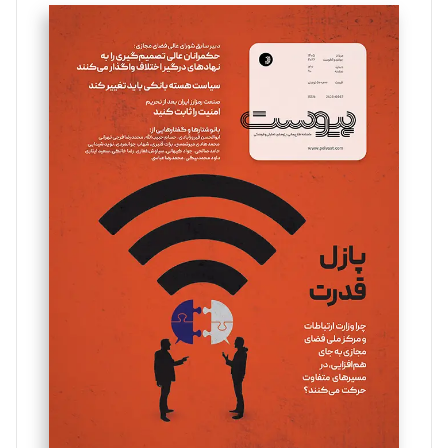
تحریریه
سروش کرمیان
تحریریه
مینا پاکدل
تحریریه
یسنا امان‌پور
تحریریه
ملینا جعفری
تحریریه
مصطفی مسجدی آرانی