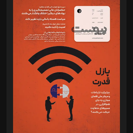
سردبیر: مهرک محمودی
دبیر تحریریه: میثم قاسمی
د‌بیر ناداستان: سمانه سمیع
د‌بیر خدمت و تجارت: ابوالفضل رجبی
د‌بیر حقوق فناوری: حسام‌الدین ایپکچی
د‌بیر پیوست جهان: مینا پاکدل
د‌بیر تحریریه آنلاین: بابک نقاش
تحریریه‌: مجتبی محمود‌ی، آرش برهمند، یسنا امان‌پور، سروش کرمیان،
مصطفی مسجدی آرانی، ابوالفضل رجبی، زهرا فکرانه، فائزه فتحی
رستمی،مصطفی باستان
ویرایش: نگار استاد‌‌آقا
طراح یونیفرم: مجید توکلی
فیلمبرداری و عکاسی: امیر شفیعی، مانی لطفی زاده
گرافیک و صفحه‌آرایی: سید‌سبحان‌علی ثابت
مد‌یر توسعه تجاری: کامبیز برید‌
امور مالی: شاپور رهبری، محمد‌ کاظمی‌نیا