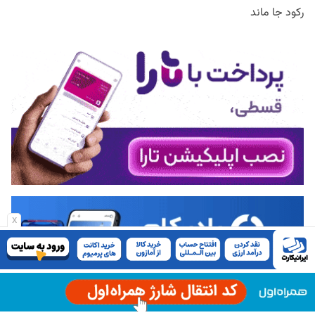
رکود جا ماند
x