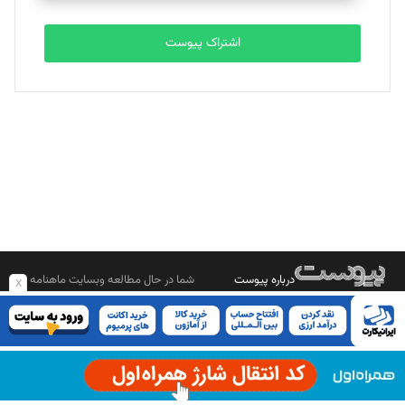
تحریریه
اشتراک پیوست
بابک نقاش
تحریریه
درباره پیوست
شما در حال مطالعه وبسایت ماهنامه
x
بیشتر بدانید
پیوست هستید.
صاحب امتیاز: موسسه پرسش (پویندگان راز ستاره شمال)
مدیر مسئول: محمدباقر اثنی‌عشری
سردبیر: مهرک محمودی