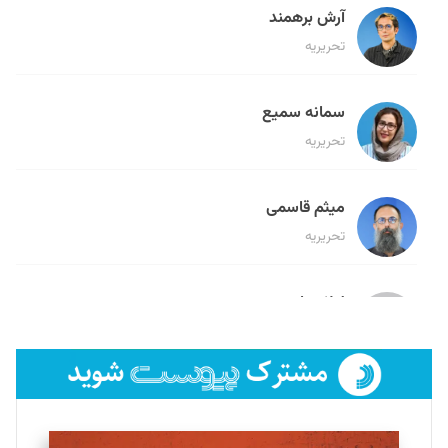
آرش برهمند
تحریریه
سمانه سمیع
تحریریه
میثم قاسمی
تحریریه
لیلا حنارود
تحریریه
فائزه فتحی رستمی
تحریریه