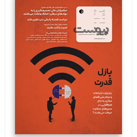
سروش کرمیان
تحریریه
مینا پاکدل
تحریریه
یسنا امان‌پور
تحریریه
ملینا جعفری
تحریریه
مصطفی مسجدی آرانی