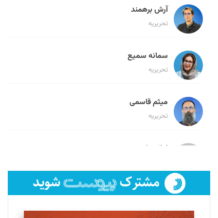
آرش برهمند
تحریریه
سمانه سمیع
تحریریه
میثم قاسمی
تحریریه
لیلا حنارود
تحریریه
فائزه فتحی رستمی
تحریریه