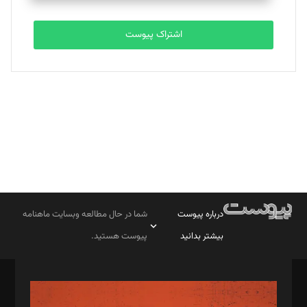
تحریریه
اشتراک پیوست
بابک نقاش
تحریریه
درباره پیوست
شما در حال مطالعه وبسایت ماهنامه
بیشتر بدانید
پیوست هستید.
صاحب امتیاز: موسسه پرسش (پویندگان راز ستاره شمال)
مدیر مسئول: محمدباقر اثنی‌عشری
سردبیر: مهرک محمودی