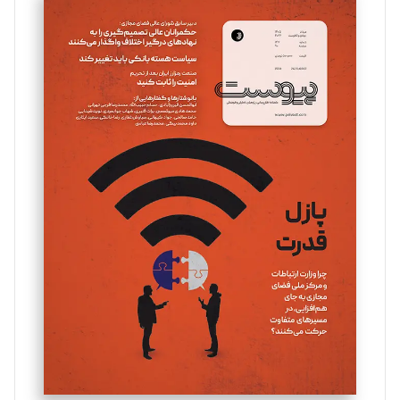
سروش کرمیان
تحریریه
مینا پاکدل
تحریریه
یسنا امان‌پور
تحریریه
ملینا جعفری
تحریریه
مصطفی مسجدی آرانی