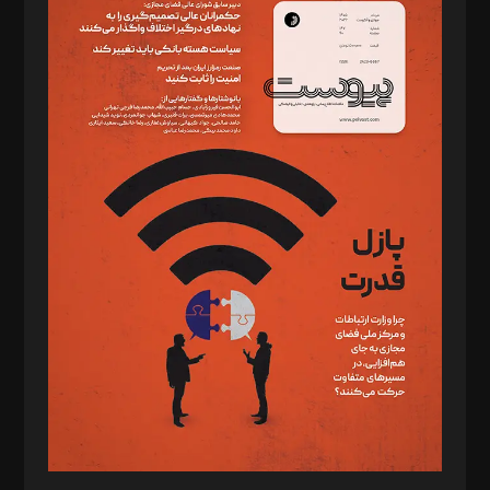
دبیر تحریریه: میثم قاسمی
د‌بیر ناداستان: سمانه سمیع
د‌بیر خدمت و تجارت: ابوالفضل رجبی
د‌بیر حقوق فناوری: حسام‌الدین ایپکچی
د‌بیر پیوست جهان: مینا پاکدل
د‌بیر تحریریه آنلاین: بابک نقاش
تحریریه‌: مجتبی محمود‌ی، آرش برهمند، یسنا امان‌پور، سروش کرمیان،
مصطفی مسجدی آرانی، ابوالفضل رجبی، زهرا فکرانه، فائزه فتحی
رستمی،مصطفی باستان
ویرایش: نگار استاد‌‌آقا
طراح یونیفرم: مجید توکلی
فیلمبرداری و عکاسی: امیر شفیعی، مانی لطفی زاده
گرافیک و صفحه‌آرایی: سید‌سبحان‌علی ثابت
مد‌یر توسعه تجاری: کامبیز برید‌
امور مالی: شاپور رهبری، محمد‌ کاظمی‌نیا
امور اد‌اری: راضیه محمود‌ی