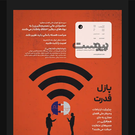
صاحب امتیاز: موسسه پرسش (پویندگان راز ستاره شمال)
مدیر مسئول: محمدباقر اثنی‌عشری
سردبیر: مهرک محمودی
دبیر تحریریه: میثم قاسمی
د‌بیر ناداستان: سمانه سمیع
د‌بیر خدمت و تجارت: ابوالفضل رجبی
د‌بیر حقوق فناوری: حسام‌الدین ایپکچی
د‌بیر پیوست جهان: مینا پاکدل
د‌بیر تحریریه آنلاین: بابک نقاش
تحریریه‌: مجتبی محمود‌ی، آرش برهمند، یسنا امان‌پور، سروش کرمیان،
مصطفی مسجدی آرانی، ابوالفضل رجبی، زهرا فکرانه، فائزه فتحی
رستمی،مصطفی باستان
ویرایش: نگار استاد‌‌آقا
طراح یونیفرم: مجید توکلی
فیلمبرداری و عکاسی: امیر شفیعی، مانی لطفی زاده
گرافیک و صفحه‌آرایی: سید‌سبحان‌علی ثابت