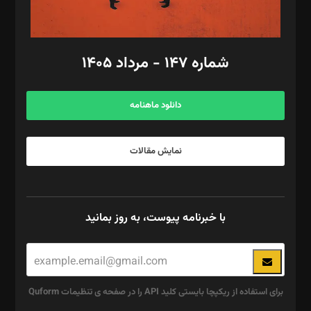
مد‌یر توسعه تجاری: کامبیز برید‌
امور مالی: شاپور رهبری، محمد‌ کاظمی‌نیا
امور اد‌اری: راضیه محمود‌ی
شماره ۱۴۷ - مرداد ۱۴۰۵
مرکز تماس: ۰۲۱۴۲۸۲۴۰۰۰
آگهی و مشترکین: ۰۹۱۹۹۹۹۰۴۵۴
دانلود ماهنامه
نمایش مقالات
با خبرنامه پیوست، به روز بمانید
برای استفاده از ریکپچا بایستی کلید API را در صفحه ی تنظیمات Quform