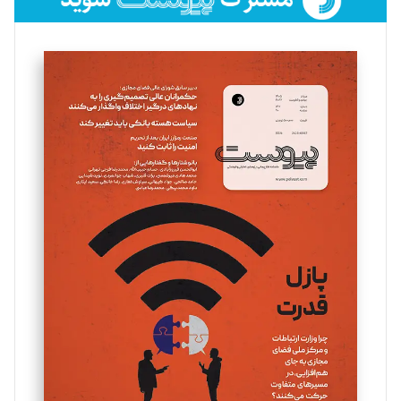
فائزه فتحی رستمی
تحریریه
سروش کرمیان
تحریریه
مینا پاکدل
تحریریه
یسنا امان‌پور
تحریریه
ملینا جعفری
تحریریه