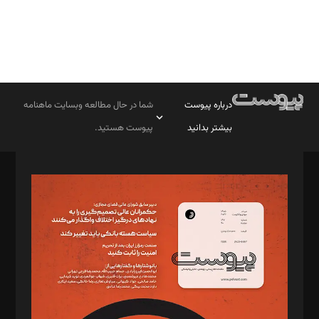
درباره پیوست
شما در حال مطالعه وبسایت ماهنامه
بیشتر بدانید
پیوست هستید.
صاحب امتیاز: موسسه پرسش (پویندگان راز ستاره شمال)
مدیر مسئول: محمدباقر اثنی‌عشری
سردبیر: مهرک محمودی
دبیر تحریریه: میثم قاسمی
د‌بیر ناداستان: سمانه سمیع
د‌بیر خدمت و تجارت: ابوالفضل رجبی
د‌بیر حقوق فناوری: حسام‌الدین ایپکچی
د‌بیر پیوست جهان: مینا پاکدل