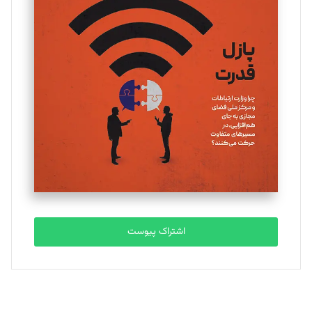
تحریریه
یسنا امان‌پور
تحریریه
ملینا جعفری
تحریریه
مصطفی مسجدی آرانی
تحریریه
اشتراک پیوست
بابک نقاش
تحریریه