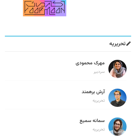
تحریریه
مهرک محمودی
سردبیر
آرش برهمند
تحریریه
سمانه سمیع
تحریریه