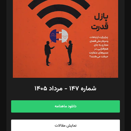
د‌بیر تحریریه آنلاین: بابک نقاش
تحریریه‌: مجتبی محمود‌ی، آرش برهمند، یسنا امان‌پور، سروش کرمیان،
مصطفی مسجدی آرانی، ابوالفضل رجبی، زهرا فکرانه، فائزه فتحی
رستمی،مصطفی باستان
ویرایش: نگار استاد‌‌آقا
طراح یونیفرم: مجید توکلی
فیلمبرداری و عکاسی: امیر شفیعی، مانی لطفی زاده
گرافیک و صفحه‌آرایی: سید‌سبحان‌علی ثابت
مد‌یر توسعه تجاری: کامبیز برید‌
امور مالی: شاپور رهبری، محمد‌ کاظمی‌نیا
امور اد‌اری: راضیه محمود‌ی
شماره ۱۴۷ - مرداد ۱۴۰۵
مرکز تماس: ۰۲۱۴۲۸۲۴۰۰۰
آگهی و مشترکین: ۰۹۱۹۹۹۹۰۴۵۴
دانلود ماهنامه
نمایش مقالات