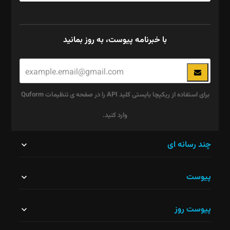
با خبرنامه پیوست، به روز بمانید
برای استفاده از ریکپچا بایستی کلید API را در صفحه ی تنظیمات Quform
وارد کنید.
این
چند رسانه ای
قسمت
پیوست
نباید
خالی
پیوست روز
رها