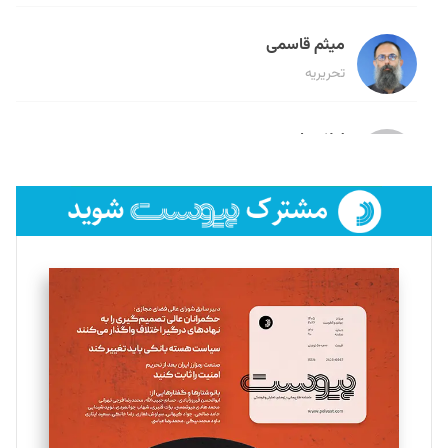
میثم قاسمی
تحریریه
لیلا حنارود
تحریریه
فائزه فتحی رستمی
تحریریه
سروش کرمیان
تحریریه
مینا پاکدل