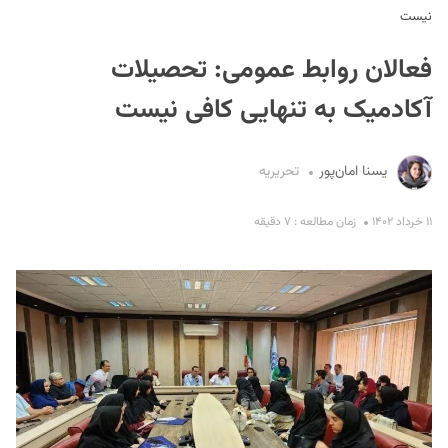
نیست
فعالان روابط عمومی: تحصیلات
آکادمیک به تنهایی کافی نیست
یسنا امان‌پور
تحریریه
S
۱۱ خرداد ۱۴۰۲
زمان مطالعه : ۷ دقیقه