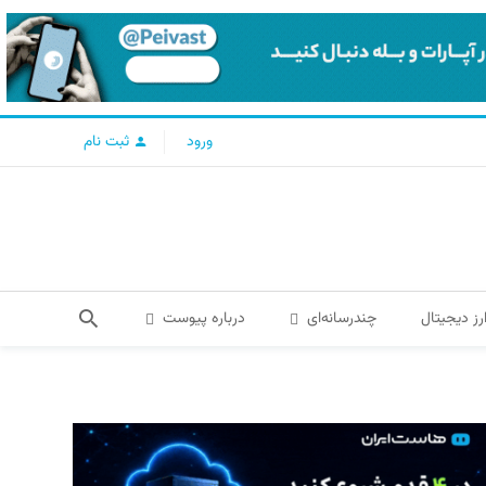
ورود
ثبت نام
رز دیجیتال
چندرسانه‌ای
درباره پیوست