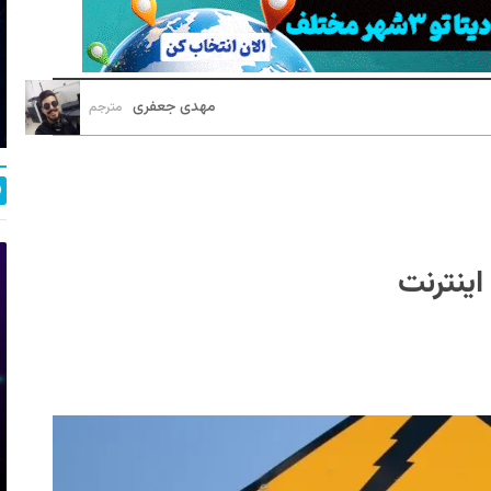
مهدی جعفری
مترجم
ینترنت