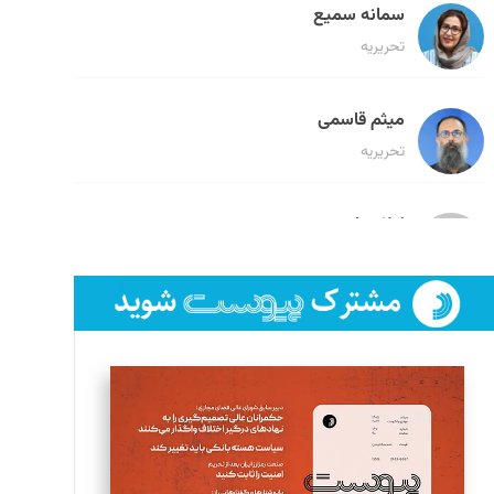
سمانه سمیع
تحریریه
میثم قاسمی
تحریریه
لیلا حنارود
تحریریه
فائزه فتحی رستمی
تحریریه
سروش کرمیان
تحریریه