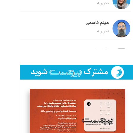
تحریریه
میثم قاسمی
تحریریه
لیلا حنارود
تحریریه
فائزه فتحی رستمی
تحریریه
سروش کرمیان
تحریریه