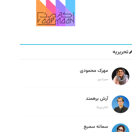
تحریریه
مهرک محمودی
سردبیر
آرش برهمند
تحریریه
سمانه سمیع