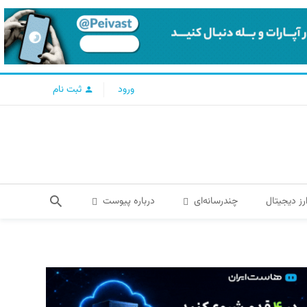
ورود
ثبت نام
رز دیجیتال
چندرسانه‌ای
درباره پیوست