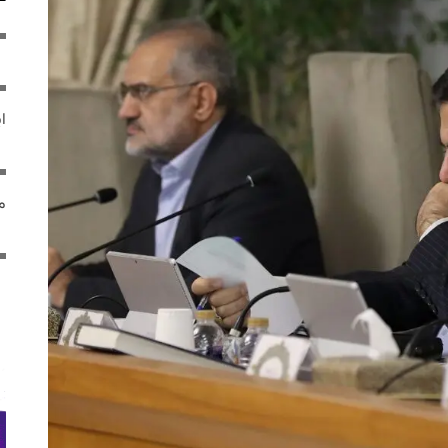
ایر
مص