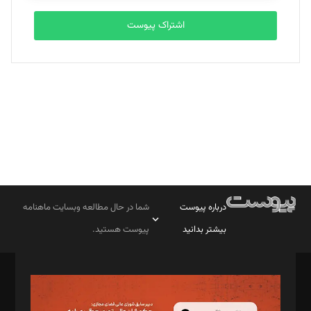
اشتراک پیوست
بابک نقاش
تحریریه
درباره پیوست
شما در حال مطالعه وبسایت ماهنامه
بیشتر بدانید
پیوست هستید.
صاحب امتیاز: موسسه پرسش (پویندگان راز ستاره شمال)
مدیر مسئول: محمدباقر اثنی‌عشری
سردبیر: مهرک محمودی