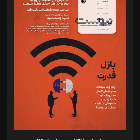
دبیر تحریریه: میثم قاسمی
د‌بیر ناداستان: سمانه سمیع
د‌بیر خدمت و تجارت: ابوالفضل رجبی
د‌بیر حقوق فناوری: حسام‌الدین ایپکچی
د‌بیر پیوست جهان: مینا پاکدل
د‌بیر تحریریه آنلاین: بابک نقاش
تحریریه‌: مجتبی محمود‌ی، آرش برهمند، یسنا امان‌پور، سروش کرمیان،
مصطفی مسجدی آرانی، ابوالفضل رجبی، زهرا فکرانه، فائزه فتحی
رستمی،مصطفی باستان
ویرایش: نگار استاد‌‌آقا
طراح یونیفرم: مجید توکلی
فیلمبرداری و عکاسی: امیر شفیعی، مانی لطفی زاده
گرافیک و صفحه‌آرایی: سید‌سبحان‌علی ثابت
مد‌یر توسعه تجاری: کامبیز برید‌
امور مالی: شاپور رهبری، محمد‌ کاظمی‌نیا
امور اد‌اری: راضیه محمود‌ی