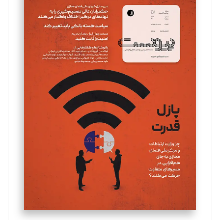
سروش کرمیان
تحریریه
مینا پاکدل
تحریریه
یسنا امان‌پور
تحریریه
ملینا جعفری
تحریریه
مصطفی مسجدی آرانی
تحریریه