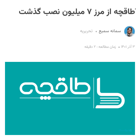
ٰطاقچه از مرز ۷ میلیون نصب گذشت
سمانه سمیع
تحریریه
۳ آذر ۱۴۰۱
زمان مطالعه : ۲ دقیقه
S