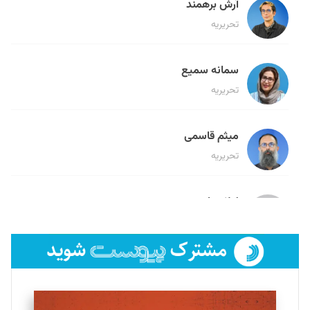
آرش برهمند
تحریریه
سمانه سمیع
تحریریه
میثم قاسمی
تحریریه
لیلا حنارود
تحریریه
فائزه فتحی رستمی
تحریریه