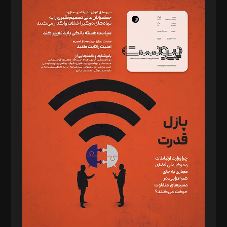
سردبیر: مهرک محمودی
دبیر تحریریه: میثم قاسمی
د‌بیر ناداستان: سمانه سمیع
د‌بیر خدمت و تجارت: ابوالفضل رجبی
د‌بیر حقوق فناوری: حسام‌الدین ایپکچی
د‌بیر پیوست جهان: مینا پاکدل
د‌بیر تحریریه آنلاین: بابک نقاش
تحریریه‌: مجتبی محمود‌ی، آرش برهمند، یسنا امان‌پور، سروش کرمیان،
مصطفی مسجدی آرانی، ابوالفضل رجبی، زهرا فکرانه، فائزه فتحی
رستمی،مصطفی باستان
ویرایش: نگار استاد‌‌آقا
طراح یونیفرم: مجید توکلی
فیلمبرداری و عکاسی: امیر شفیعی، مانی لطفی زاده
گرافیک و صفحه‌آرایی: سید‌سبحان‌علی ثابت
مد‌یر توسعه تجاری: کامبیز برید‌
امور مالی: شاپور رهبری، محمد‌ کاظمی‌نیا