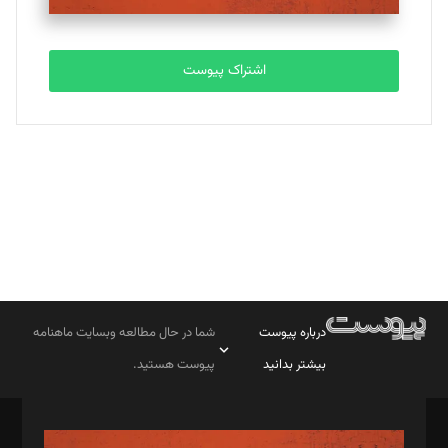
تحریریه
اشتراک پیوست
بابک نقاش
تحریریه
درباره پیوست
شما در حال مطالعه وبسایت ماهنامه
بیشتر بدانید
پیوست هستید.
صاحب امتیاز: موسسه پرسش (پویندگان راز ستاره شمال)
مدیر مسئول: محمدباقر اثنی‌عشری