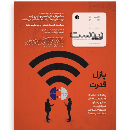
تحریریه
سروش کرمیان
تحریریه
مینا پاکدل
تحریریه
یسنا امان‌پور
تحریریه
ملینا جعفری
تحریریه
مصطفی مسجدی آرانی