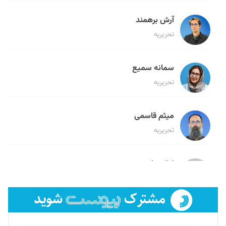
آرش برهمند
تحریریه
سمانه سمیع
تحریریه
میثم قاسمی
تحریریه
لیلا حنارود
تحریریه
فائزه فتحی رستمی