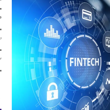
و 
رم
ب