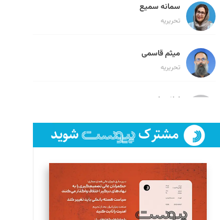
سمانه سمیع
تحریریه
میثم قاسمی
تحریریه
لیلا حنارود
تحریریه
فائزه فتحی رستمی
تحریریه
سروش کرمیان
تحریریه