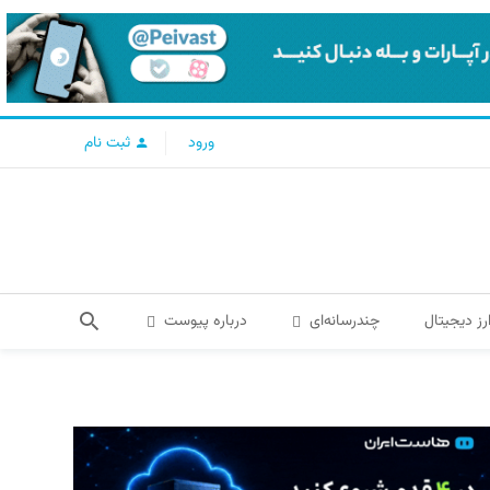
ورود
ثبت نام
رز دیجیتال
چندرسانه‌ای
درباره پیوست