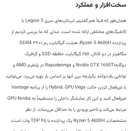
سخت‌افزار و عملکرد
همان‌طور که قبلاً هم گفتیم، لپ‌تاپ‌های سری Legion 5 با
کانفیگ‌های مختلفی ارائه شده است. مدلی که ما بررسی کردیم از
پردازنده Ryzen 5 4600H، هشت گیگابایت رم DDR4 ۳۲۰۰
مگاهرتز در دو کانال، ۲۵۶ گیگابایت حافظه SSD و گرافیک
دوگانهNvidia GTX 1650Ti و Rapudeonga در پلتفرم AMD و
توانایی رفت‌وآمد یکپارچه بین آنها بر اساس بار بهره می‌برد. می‌توانید
با غیرفعال کردن حالت Hybrid، GPU Vega را از برنامه Vantage
غیرفعال کنید و این کار نمایشگر داخلی را مستقیماً به GPU Nvidia
مرتبط می‌کند و تاخیر ورودی را به حداقل می‌رساند. از نظر
مشخصات، Ryzen 5 4600H یک پردازنده با TDP ۴۵ وات است،