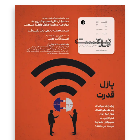
تحریریه
سروش کرمیان
تحریریه
مینا پاکدل
تحریریه
یسنا امان‌پور
تحریریه
ملینا جعفری
تحریریه