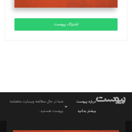
مصطفی مسجدی آرانی
تحریریه
اشتراک پیوست
بابک نقاش
تحریریه
درباره پیوست
شما در حال مطالعه وبسایت ماهنامه
بیشتر بدانید
پیوست هستید.
صاحب امتیاز: موسسه پرسش (پویندگان راز ستاره شمال)