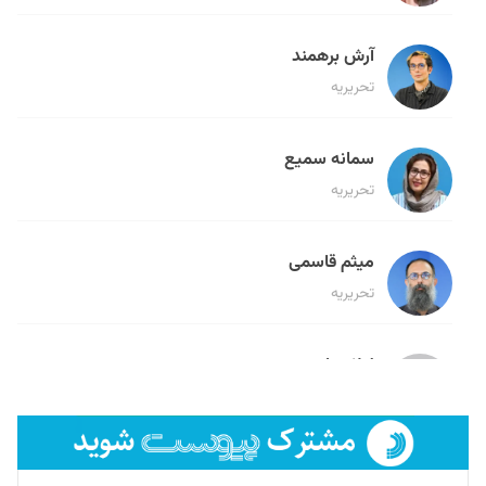
آرش برهمند
تحریریه
سمانه سمیع
تحریریه
میثم قاسمی
تحریریه
لیلا حنارود
تحریریه
فائزه فتحی رستمی