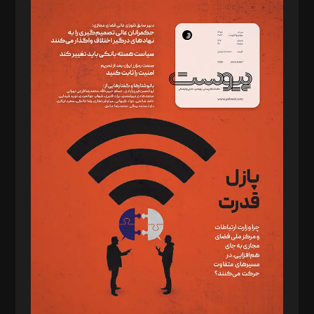
مدیر مسئول: محمدباقر اثنی‌عشری
سردبیر: مهرک محمودی
دبیر تحریریه: میثم قاسمی
د‌بیر ناداستان: سمانه سمیع
د‌بیر خدمت و تجارت: ابوالفضل رجبی
د‌بیر حقوق فناوری: حسام‌الدین ایپکچی
د‌بیر پیوست جهان: مینا پاکدل
د‌بیر تحریریه آنلاین: بابک نقاش
تحریریه‌: مجتبی محمود‌ی، آرش برهمند، یسنا امان‌پور، سروش کرمیان،
مصطفی مسجدی آرانی، ابوالفضل رجبی، زهرا فکرانه، فائزه فتحی
رستمی،مصطفی باستان
ویرایش: نگار استاد‌‌آقا
طراح یونیفرم: مجید توکلی
فیلمبرداری و عکاسی: امیر شفیعی، مانی لطفی زاده
گرافیک و صفحه‌آرایی: سید‌سبحان‌علی ثابت
مد‌یر توسعه تجاری: کامبیز برید‌