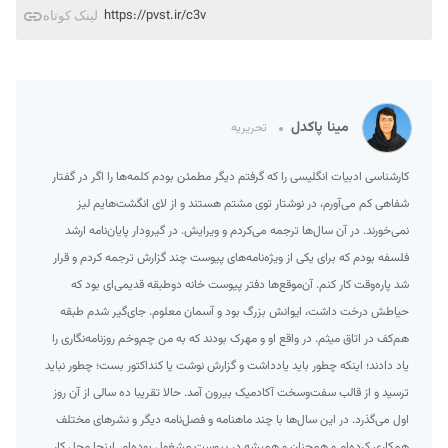
https://pvst.ir/c3v
لینک کوتاه
مینا پاکدل
تحریریه
کارشناسی ادبیات انگلیسی را که گرفتم دیگر مطمئن بودم کلمه‌ها را اگر در گفتار
شفاهی کم می‌آورم، در نوشتار توی مشتم هستند و از لای انگشت‌هایم لیز
نمی‌خورند. در آن سال‌ها ترجمه می‌کردم و ویرایش. در گیرودار پایان‌نامه ارشد
فلسفه بودم که برای یکی از ویژه‌نامه‌های پیوست چند گزارش ترجمه کردم و قرار
شد پاره‌وقت کار کنم. آن‌موقع‌ها دفتر پیوست خانه دوطبقه قدیمی‌ای بود که
حیاطش درخت داشت، ایوانش بزرگ بود و آسمان معلوم. جای‌گیر شدم طبقه
هم‌کف در اتاق میثم. در واقع او و مهرک بودند که به من چم‌وخم روزنامه‌نگاری را
یاد دادند؛ اینکه چطور باید یادداشت و گزارش نوشت یا کنداکتور بست؛ چطور نباید
ترسید و از قالب سفت‌وسخت آکادمیک بیرون آمد. حالا تقریبا ده سالی از آن روز
اول می‌گذرد. در این سال‌ها با چند ماهنامه و فصل‌نامه دیگر و نشرهای مختلف
همکاری کرده‌ام و همچنان و همیشه در پیوست مشغول بوده‌ام. اینجا محل کار