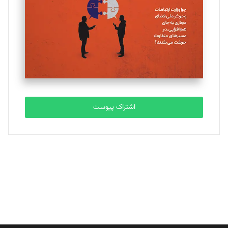
ملینا جعفری
تحریریه
مصطفی مسجدی آرانی
تحریریه
اشتراک پیوست
بابک نقاش
تحریریه