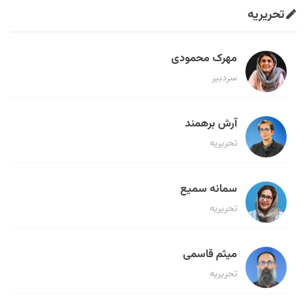
تحریریه
مهرک محمودی
سردبیر
آرش برهمند
تحریریه
سمانه سمیع
تحریریه
میثم قاسمی
تحریریه