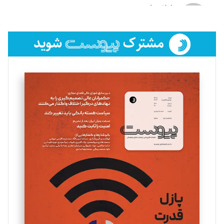
لیلا حنارود
تحریریه
فائزه فتحی رستمی
تحریریه
سروش کرمیان
تحریریه
مینا پاکدل
تحریریه
یسنا امان‌پور
تحریریه