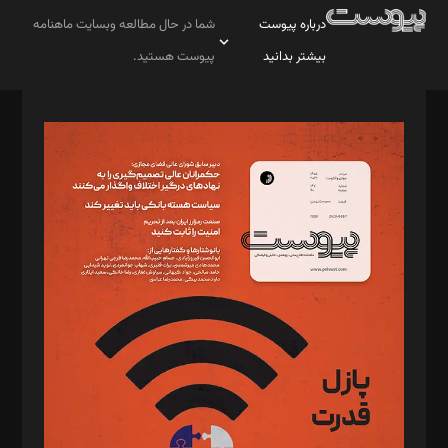
درباره پیوست
شما در حال مطالعه وبسایت ماهنامه
بیشتر بدانید
پیوست هستید.
صاحب امتیاز: موسسه پرسش (پویندگان راز ستاره شمال)
مدیر مسئول: محمدباقر اثنی‌عشری
سردبیر: مهرک محمودی
دبیر تحریریه: میثم قاسمی
د‌بیر ناداستان: سمانه سمیع
د‌بیر خدمت و تجارت: ابوالفضل رجبی
د‌بیر حقوق فناوری: حسام‌الدین ایپکچی
د‌بیر پیوست جهان: مینا پاکدل
د‌بیر تحریریه آنلاین: بابک نقاش
تحریریه‌: مجتبی محمود‌ی، آرش برهمند، یسنا امان‌پور، سروش کرمیان،
مصطفی مسجدی آرانی، ابوالفضل رجبی، زهرا فکرانه، فائزه فتحی
رستمی،مصطفی باستان
ویرایش: نگار استاد‌‌آقا