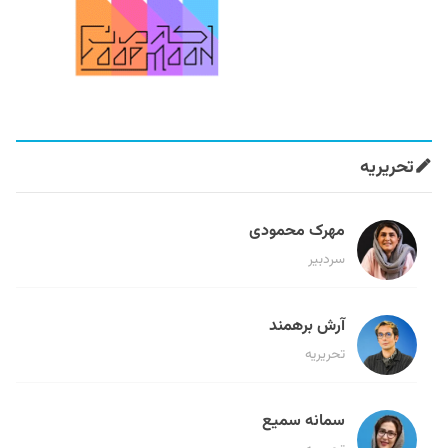
تحریریه
مهرک محمودی
سردبیر
آرش برهمند
تحریریه
سمانه سمیع