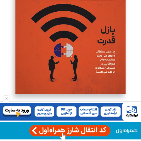
مینا پاکدل
تحریریه
یسنا امان‌پور
تحریریه
ملینا جعفری
تحریریه
مصطفی مسجدی آرانی
x
تحریریه
اشتراک پیوست
بابک نقاش
تحریریه