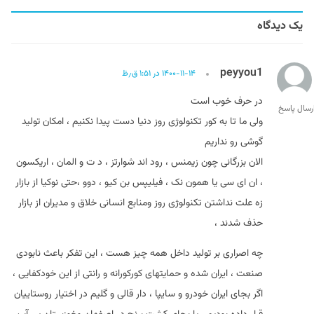
یک دیدگاه
peyyou1
۱۴۰۰-۱۱-۱۴ در ۱:۵۱ ق٫ظ
در حرف خوب است
رسال پاسخ
ولی ما تا به کور تکنولوژی روز دنیا دست پیدا نکنیم ، امکان تولید
گوشی رو نداریم
الان بزرگانی چون زیمنس ، رود اند شوارتز ، د ت و المان ، اریکسون
، ان ای سی یا همون نک ، فیلیپس بن کیو ، دوو ،حتی نوکیا از بازار
زه علت نداشتن تکنولوژی روز و‌منابع انسانی خلاق و مدیران از بازار
حذف شدند ،
چه اصراری بر تولید داخل همه چیز هست ، این تفکر باعث نابودی
صنعت ، ایران شده و حمایتهای کورکورانه و رانتی از این خودکفایی ،
اگر بجای ایران خودرو و سایپا ، دار قالی و گلیم در اختیار روستاییان