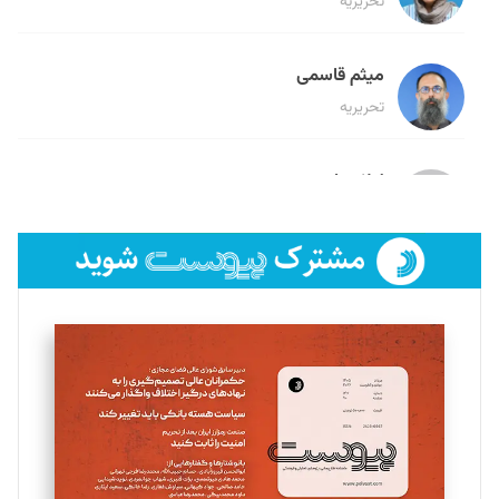
تحریریه
میثم قاسمی
تحریریه
لیلا حنارود
تحریریه
فائزه فتحی رستمی
تحریریه
سروش کرمیان
تحریریه