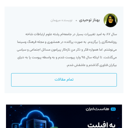
بهناز توحیدی
نویسنده میهمان
سال ۸۷ به امید تغییرات بسیار در جامعه‌ام رشته علوم ارتباطات شاخه
روزنامه‌نگاری را برگزیدم. به صورت پراکنده در همشهری و مجله فرهنگ وسینما
می‌نوشتم. اما همواره فکر و ذکر منِ تازه‌کار پیرامون مسائل اجتماعی و سیاسی
می‌گذشت. تا اینکه سال ۹۵ وارد پیوست شدم و به واسطه پیوست پا به دنیای
بیکران فناوری گذاشتم و عاشقش شدم.
تمام مقالات