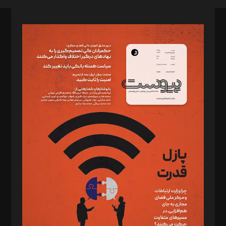
صاحب امتیاز: موسسه پرسش (پویندگان راز ستاره شمال)
مدیر مسئول: محمدباقر اثنی‌عشری
سردبیر: مهرک محمودی
دبیر تحریریه: میثم قاسمی
د‌بیر ناداستان: سمانه سمیع
د‌بیر خدمت و تجارت: ابوالفضل رجبی
د‌بیر حقوق فناوری: حسام‌الدین ایپکچی
د‌بیر پیوست جهان: مینا پاکدل
د‌بیر تحریریه آنلاین: بابک نقاش
تحریریه‌: مجتبی محمود‌ی، آرش برهمند، یسنا امان‌پور، سروش کرمیان،
مصطفی مسجدی آرانی، ابوالفضل رجبی، زهرا فکرانه، فائزه فتحی
رستمی،مصطفی باستان
ویرایش: نگار استاد‌‌آقا
طراح یونیفرم: مجید توکلی
فیلمبرداری و عکاسی: امیر شفیعی، مانی لطفی زاده