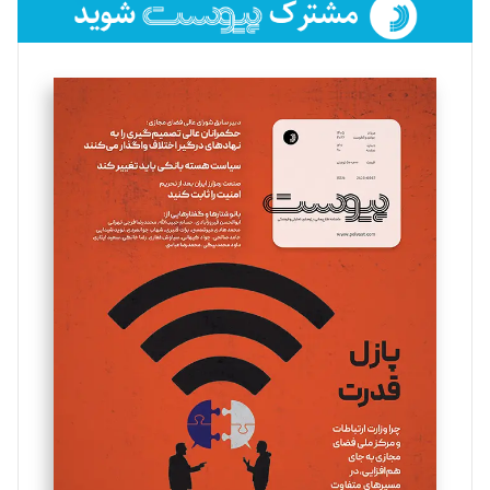
فائزه فتحی رستمی
تحریریه
سروش کرمیان
تحریریه
مینا پاکدل
تحریریه
یسنا امان‌پور
تحریریه
ملینا جعفری
تحریریه