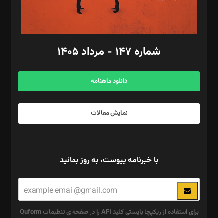
گرافیک و صفحه‌آرایی: سید‌سبحان‌علی ثابت
مد‌یر توسعه تجاری: کامبیز برید‌
امور مالی: شاپور رهبری، محمد‌ کاظمی‌نیا
امور اد‌اری: راضیه محمود‌ی
شماره ۱۴۷ - مرداد ۱۴۰۵
مرکز تماس: ۰۲۱۴۲۸۲۴۰۰۰
آگهی و مشترکین: ۰۹۱۹۹۹۹۰۴۵۴
دانلود ماهنامه
نمایش مقالات
با خبرنامه پیوست، به روز بمانید
برای استفاده از ریکپچا بایستی کلید API را در صفحه ی تنظیمات Quform