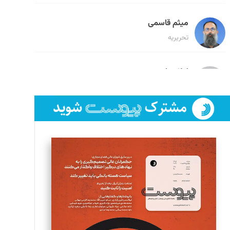
میثم قاسمی
تحریریه
لیلا حنارود
تحریریه
فائزه فتحی رستمی
تحریریه
سروش کرمیان
تحریریه
مینا پاکدل