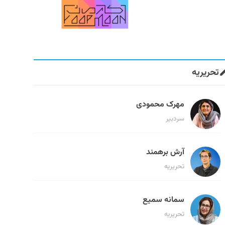
تحریریه
مهرک محمودی
سردبیر
آرش برهمند
تحریریه
سمانه سمیع
تحریریه