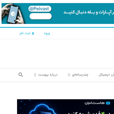
ورود
ثبت نام
رز دیجیتال
چندرسانه‌ای
درباره پیوست