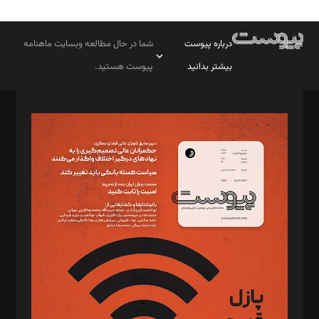
درباره پیوست
شما در حال مطالعه وبسایت ماهنامه
بیشتر بدانید
پیوست هستید.
صاحب امتیاز: موسسه پرسش (پویندگان راز ستاره شمال)
مدیر مسئول: محمدباقر اثنی‌عشری
سردبیر: مهرک محمودی
دبیر تحریریه: میثم قاسمی
د‌بیر ناداستان: سمانه سمیع
د‌بیر خدمت و تجارت: ابوالفضل رجبی
د‌بیر حقوق فناوری: حسام‌الدین ایپکچی
د‌بیر پیوست جهان: مینا پاکدل
د‌بیر تحریریه آنلاین: بابک نقاش
تحریریه‌: مجتبی محمود‌ی، آرش برهمند، یسنا امان‌پور، سروش کرمیان،
مصطفی مسجدی آرانی، ابوالفضل رجبی، زهرا فکرانه، فائزه فتحی