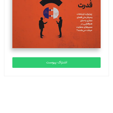
تحریریه
ملینا جعفری
تحریریه
مصطفی مسجدی آرانی
تحریریه
اشتراک پیوست
بابک نقاش
تحریریه