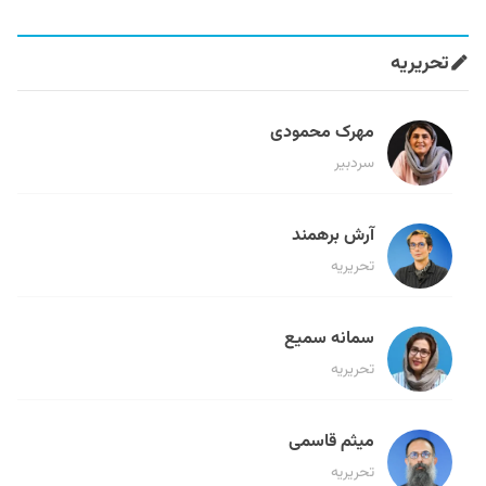
تحریریه
مهرک محمودی
سردبیر
آرش برهمند
تحریریه
سمانه سمیع
تحریریه
میثم قاسمی
تحریریه