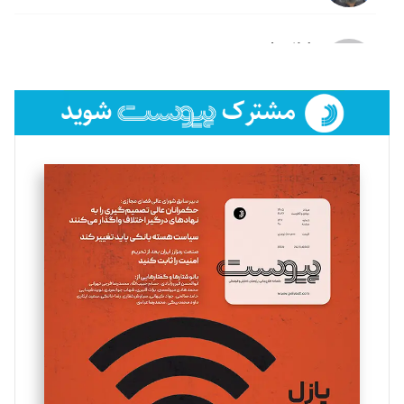
لیلا حنارود
تحریریه
فائزه فتحی رستمی
تحریریه
سروش کرمیان
تحریریه
مینا پاکدل
تحریریه
یسنا امان‌پور