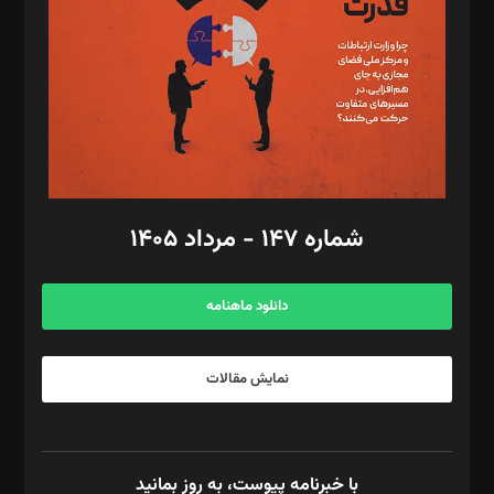
رستمی،مصطفی باستان
ویرایش: نگار استاد‌‌آقا
طراح یونیفرم: مجید توکلی
فیلمبرداری و عکاسی: امیر شفیعی، مانی لطفی زاده
گرافیک و صفحه‌آرایی: سید‌سبحان‌علی ثابت
مد‌یر توسعه تجاری: کامبیز برید‌
امور مالی: شاپور رهبری، محمد‌ کاظمی‌نیا
امور اد‌اری: راضیه محمود‌ی
شماره ۱۴۷ - مرداد ۱۴۰۵
مرکز تماس: ۰۲۱۴۲۸۲۴۰۰۰
آگهی و مشترکین: ۰۹۱۹۹۹۹۰۴۵۴
دانلود ماهنامه
نمایش مقالات
با خبرنامه پیوست، به روز بمانید