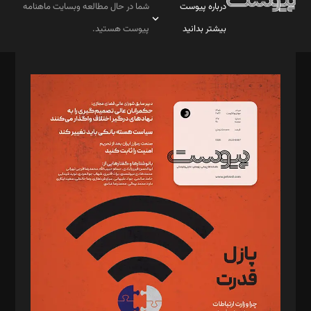
درباره پیوست
شما در حال مطالعه وبسایت ماهنامه
بیشتر بدانید
پیوست هستید.
صاحب امتیاز: موسسه پرسش (پویندگان راز ستاره شمال)
مدیر مسئول: محمدباقر اثنی‌عشری
سردبیر: مهرک محمودی
دبیر تحریریه: میثم قاسمی
د‌بیر ناداستان: سمانه سمیع
د‌بیر خدمت و تجارت: ابوالفضل رجبی
د‌بیر حقوق فناوری: حسام‌الدین ایپکچی
د‌بیر پیوست جهان: مینا پاکدل
د‌بیر تحریریه آنلاین: بابک نقاش
تحریریه‌: مجتبی محمود‌ی، آرش برهمند، یسنا امان‌پور، سروش کرمیان،
مصطفی مسجدی آرانی، ابوالفضل رجبی، زهرا فکرانه، فائزه فتحی
رستمی،مصطفی باستان
ویرایش: نگار استاد‌‌آقا