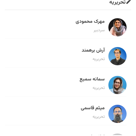
تحریریه
مهرک محمودی
سردبیر
آرش برهمند
تحریریه
سمانه سمیع
تحریریه
میثم قاسمی
تحریریه