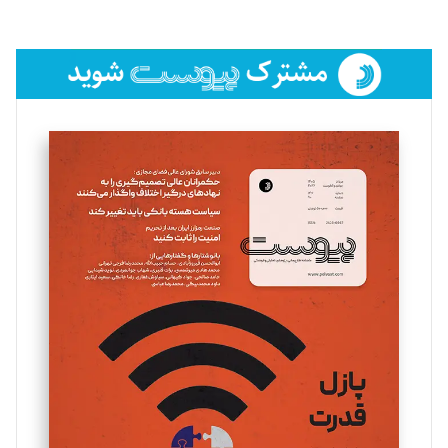
لیلا حنارود
تحریریه
فائزه فتحی رستمی
تحریریه
سروش کرمیان
تحریریه
مینا پاکدل
تحریریه
یسنا امان‌پور
تحریریه