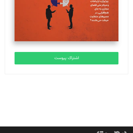
ملینا جعفری
تحریریه
مصطفی مسجدی آرانی
تحریریه
اشتراک پیوست
بابک نقاش
تحریریه