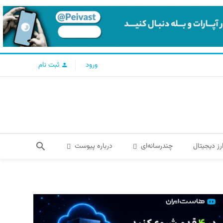
ورود
ثبت نام
رز دیجیتال
چندرسانه‌ای
درباره پیوست