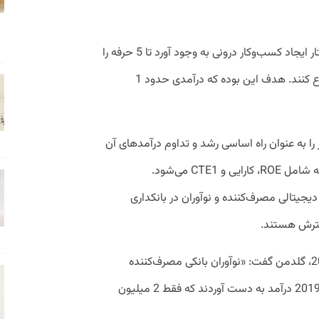
برای نمونه BP، سکوی پرتاب خود را در ساختار ایجاد کسب‌وکار درونی به وجود آورد تا 5 حرفه را
با تمرکز روی خطرات کم کربن دیجیتالی شروع کنند. هدف این بوده که درآمدی حدود 1
 ایجاد کسب‌وکار را به عنوان راه اساسی رشد و تداوم درآمدهای آن
در حیطه اهداف بلند مدت شرکت می‌بیند که شامل ROE، کارایی و CTE1 می‌شود.
یتالی مصرف‌کننده و نوآوران در بانکداری
سترش هستند.
هنگام برگزاری روز سرمایه‌گذاری در سال 2020، گلدمن گفت: «نوآوران بانکی مصرف‌کننده
دیجیتال در حدود 860 میلیون دلار در سال 2019 درآمد به دست آوردند که فقط 2 میلیون