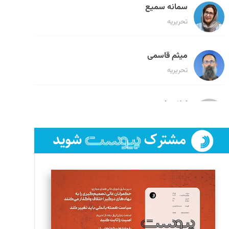
سمانه سمیع
تحریریه
میثم قاسمی
تحریریه
لیلا حنارود
تحریریه
فائزه فتحی رستمی
تحریریه
سروش کرمیان
تحریریه