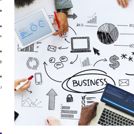
م
و 
رم