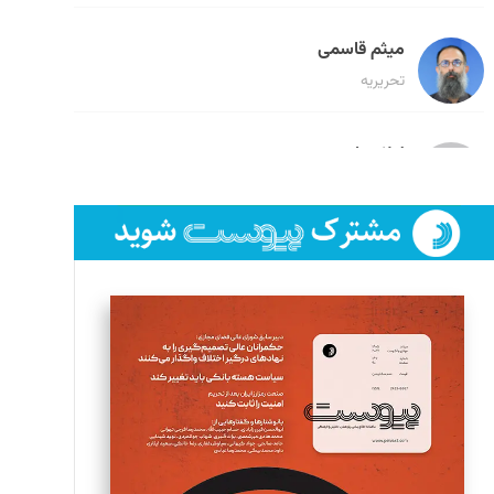
میثم قاسمی
تحریریه
لیلا حنارود
تحریریه
فائزه فتحی رستمی
تحریریه
سروش کرمیان
تحریریه
مینا پاکدل