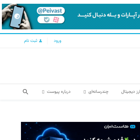
ورود
ثبت نام
رز دیجیتال
چندرسانه‌ای
درباره پیوست