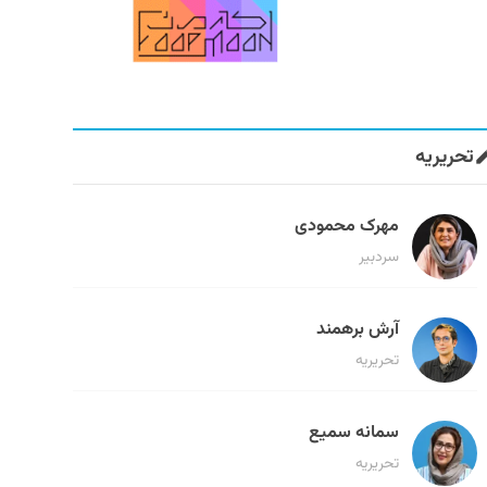
تحریریه
مهرک محمودی
سردبیر
آرش برهمند
تحریریه
سمانه سمیع
تحریریه