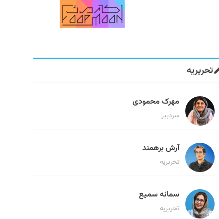
تحریریه
مهرک محمودی
سردبیر
آرش برهمند
تحریریه
سمانه سمیع
تحریریه