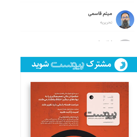
میثم قاسمی
تحریریه
لیلا حنارود
تحریریه
فائزه فتحی رستمی
تحریریه
سروش کرمیان
تحریریه
مینا پاکدل