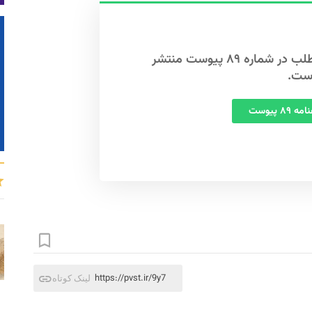
این مطلب در شماره ۸۹ پیوست منتشر
ست.
 ۸۹ پیوست
https://pvst.ir/9y7
لینک کوتاه