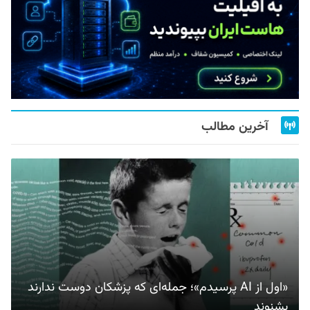
آخرین مطالب
«اول از AI پرسیدم»؛ جمله‌ای که پزشکان دوست ندارند
بشنوند