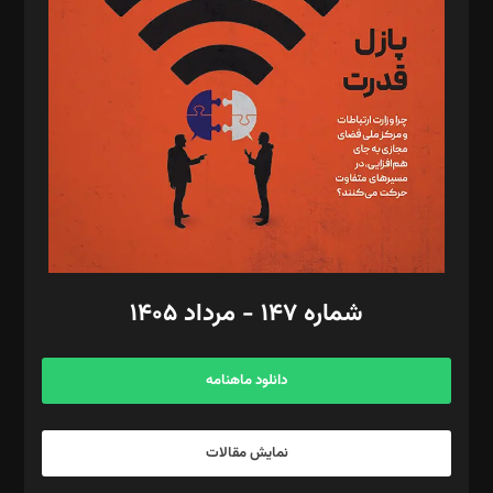
تحریریه‌: مجتبی محمود‌ی، آرش برهمند، یسنا امان‌پور، سروش کرمیان،
مصطفی مسجدی آرانی، ابوالفضل رجبی، زهرا فکرانه، فائزه فتحی
رستمی،مصطفی باستان
ویرایش: نگار استاد‌‌آقا
طراح یونیفرم: مجید توکلی
فیلمبرداری و عکاسی: امیر شفیعی، مانی لطفی زاده
گرافیک و صفحه‌آرایی: سید‌سبحان‌علی ثابت
مد‌یر توسعه تجاری: کامبیز برید‌
امور مالی: شاپور رهبری، محمد‌ کاظمی‌نیا
امور اد‌اری: راضیه محمود‌ی
شماره ۱۴۷ - مرداد ۱۴۰۵
مرکز تماس: ۰۲۱۴۲۸۲۴۰۰۰
آگهی و مشترکین: ۰۹۱۹۹۹۹۰۴۵۴
دانلود ماهنامه
نمایش مقالات