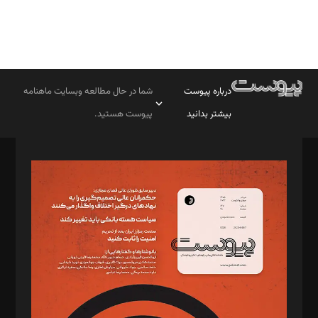
درباره پیوست
شما در حال مطالعه وبسایت ماهنامه
بیشتر بدانید
پیوست هستید.
صاحب امتیاز: موسسه پرسش (پویندگان راز ستاره شمال)
مدیر مسئول: محمدباقر اثنی‌عشری
سردبیر: مهرک محمودی
دبیر تحریریه: میثم قاسمی
د‌بیر ناداستان: سمانه سمیع
د‌بیر خدمت و تجارت: ابوالفضل رجبی
د‌بیر حقوق فناوری: حسام‌الدین ایپکچی
د‌بیر پیوست جهان: مینا پاکدل
د‌بیر تحریریه آنلاین: بابک نقاش