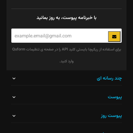
با خبرنامه پیوست، به روز بمانید
برای استفاده از ریکپچا بایستی کلید API را در صفحه ی تنظیمات Quform
وارد کنید.
این
چند رسانه ای
قسمت
پیوست
نباید
خالی
پیوست روز
رها
شود.