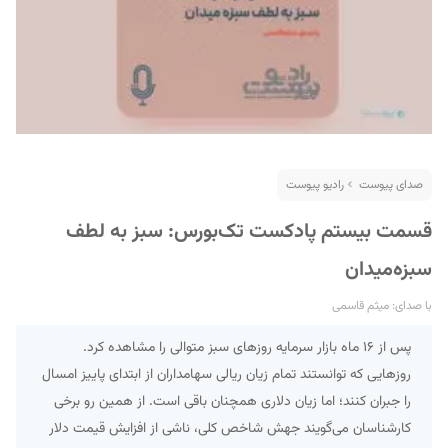
صدای پیوست
رادیو پیوست
S
قسمت بیستم پادکست تک‌بورس: سبز به لطف
سبزه‌میدان
با صدای: میثم قاسمی
پس از ۱۶ ماه بازار سرمایه روزهای سبز متوالی را مشاهده کرد.
روزهایی که توانستند تمام زیان ریالی سهامداران از ابتدای پاییز امسال
را جبران کنند؛ اما زیان دلاری همچنان باقی است. از همین رو برخی
کارشناسان می‌گویند جهش شاخص کلی، ناشی از افزایش قیمت دلار