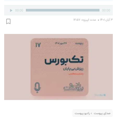
پخش‌کننده
00:00
00:00
صوت
۴ آبان ۱۴۰۱
مدت اپیزود: ۱۲:۵۷
صدای پیوست
رادیو پیوست