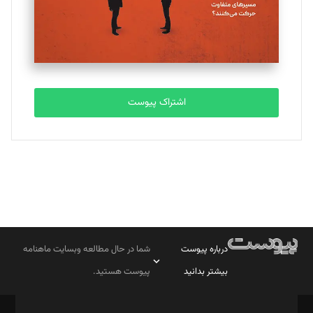
اشتراک پیوست
درباره پیوست
شما در حال مطالعه وبسایت ماهنامه
بیشتر بدانید
پیوست هستید.
صاحب امتیاز: موسسه پرسش (پویندگان راز ستاره شمال)