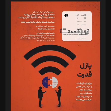
مدیر مسئول: محمدباقر اثنی‌عشری
سردبیر: مهرک محمودی
دبیر تحریریه: میثم قاسمی
د‌بیر ناداستان: سمانه سمیع
د‌بیر خدمت و تجارت: ابوالفضل رجبی
د‌بیر حقوق فناوری: حسام‌الدین ایپکچی
د‌بیر پیوست جهان: مینا پاکدل
د‌بیر تحریریه آنلاین: بابک نقاش
تحریریه‌: مجتبی محمود‌ی، آرش برهمند، یسنا امان‌پور، سروش کرمیان،
مصطفی مسجدی آرانی، ابوالفضل رجبی، زهرا فکرانه، فائزه فتحی
رستمی،مصطفی باستان
ویرایش: نگار استاد‌‌آقا
طراح یونیفرم: مجید توکلی
فیلمبرداری و عکاسی: امیر شفیعی، مانی لطفی زاده
گرافیک و صفحه‌آرایی: سید‌سبحان‌علی ثابت
مد‌یر توسعه تجاری: کامبیز برید‌