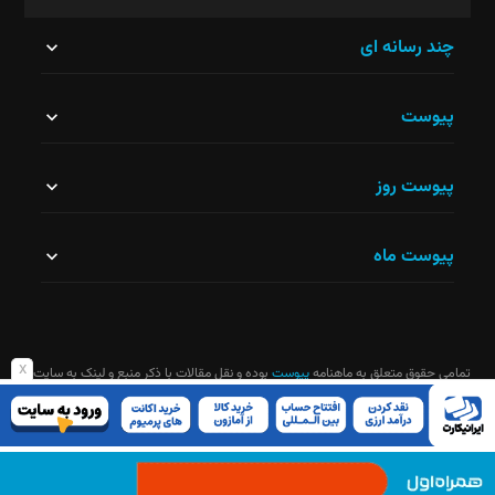
این
چند رسانه ای
قسمت
پیوست
نباید
خالی
پیوست روز
رها
شود.
پیوست ماه
x
تمامی حقوق متعلق به ماهنامه
پیوست
بوده و نقل مقالات با ذکر منبع و لینک به سایت
ماهنامه آزاد است