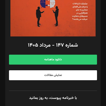
ویرایش: نگار استاد‌‌آقا
طراح یونیفرم: مجید توکلی
فیلمبرداری و عکاسی: امیر شفیعی، مانی لطفی زاده
گرافیک و صفحه‌آرایی: سید‌سبحان‌علی ثابت
مد‌یر توسعه تجاری: کامبیز برید‌
امور مالی: شاپور رهبری، محمد‌ کاظمی‌نیا
امور اد‌اری: راضیه محمود‌ی
شماره ۱۴۷ - مرداد ۱۴۰۵
مرکز تماس: ۰۲۱۴۲۸۲۴۰۰۰
آگهی و مشترکین: ۰۹۱۹۹۹۹۰۴۵۴
دانلود ماهنامه
نمایش مقالات
با خبرنامه پیوست، به روز بمانید