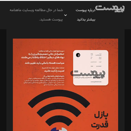
درباره پیوست
شما در حال مطالعه وبسایت ماهنامه
بیشتر بدانید
پیوست هستید.
صاحب امتیاز: موسسه پرسش (پویندگان راز ستاره شمال)
مدیر مسئول: محمدباقر اثنی‌عشری
سردبیر: مهرک محمودی
دبیر تحریریه: میثم قاسمی
د‌بیر ناداستان: سمانه سمیع
د‌بیر خدمت و تجارت: ابوالفضل رجبی
د‌بیر حقوق فناوری: حسام‌الدین ایپکچی
د‌بیر پیوست جهان: مینا پاکدل
د‌بیر تحریریه آنلاین: بابک نقاش
تحریریه‌: مجتبی محمود‌ی، آرش برهمند، یسنا امان‌پور، سروش کرمیان،
مصطفی مسجدی آرانی، ابوالفضل رجبی، زهرا فکرانه، فائزه فتحی
رستمی،مصطفی باستان