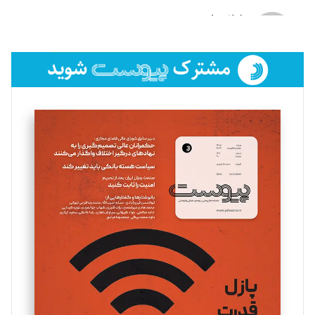
لیلا حنارود
تحریریه
فائزه فتحی رستمی
تحریریه
سروش کرمیان
تحریریه
مینا پاکدل
تحریریه
یسنا امان‌پور
تحریریه