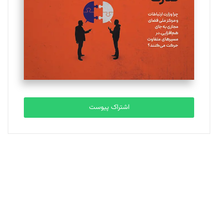
ملینا جعفری
تحریریه
مصطفی مسجدی آرانی
تحریریه
اشتراک پیوست
بابک نقاش
تحریریه