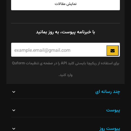
نمایش مقالات
با خبرنامه پیوست، به روز بمانید
برای استفاده از ریکپچا بایستی کلید API را در صفحه ی تنظیمات Quform
وارد کنید.
این
چند رسانه ای
قسمت
پیوست
نباید
خالی
پیوست روز