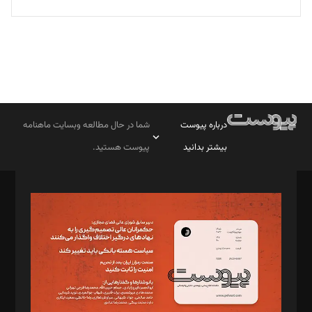
درباره پیوست
شما در حال مطالعه وبسایت ماهنامه
بیشتر بدانید
پیوست هستید.
صاحب امتیاز: موسسه پرسش (پویندگان راز ستاره شمال)
مدیر مسئول: محمدباقر اثنی‌عشری
سردبیر: مهرک محمودی
دبیر تحریریه: میثم قاسمی
د‌بیر ناداستان: سمانه سمیع
د‌بیر خدمت و تجارت: ابوالفضل رجبی
د‌بیر حقوق فناوری: حسام‌الدین ایپکچی