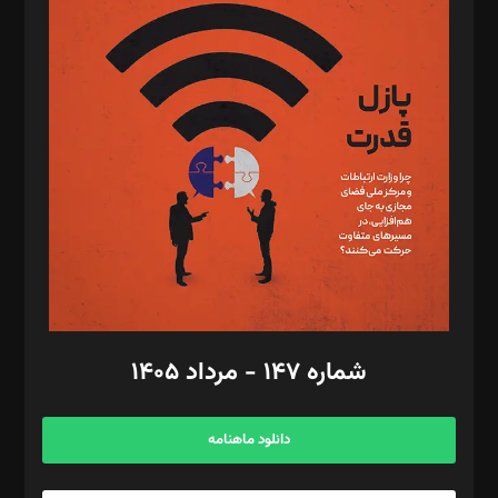
د‌بیر پیوست جهان: مینا پاکدل
د‌بیر تحریریه آنلاین: بابک نقاش
تحریریه‌: مجتبی محمود‌ی، آرش برهمند، یسنا امان‌پور، سروش کرمیان،
مصطفی مسجدی آرانی، ابوالفضل رجبی، زهرا فکرانه، فائزه فتحی
رستمی،مصطفی باستان
ویرایش: نگار استاد‌‌آقا
طراح یونیفرم: مجید توکلی
فیلمبرداری و عکاسی: امیر شفیعی، مانی لطفی زاده
گرافیک و صفحه‌آرایی: سید‌سبحان‌علی ثابت
مد‌یر توسعه تجاری: کامبیز برید‌
امور مالی: شاپور رهبری، محمد‌ کاظمی‌نیا
امور اد‌اری: راضیه محمود‌ی
شماره ۱۴۷ - مرداد ۱۴۰۵
مرکز تماس: ۰۲۱۴۲۸۲۴۰۰۰
آگهی و مشترکین: ۰۹۱۹۹۹۹۰۴۵۴
دانلود ماهنامه