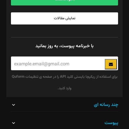
نمایش مقالات
با خبرنامه پیوست، به روز بمانید
برای استفاده از ریکپچا بایستی کلید API را در صفحه ی تنظیمات Quform
وارد کنید.
این
چند رسانه ای
قسمت
پیوست
نباید