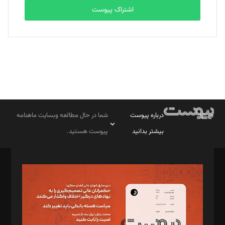
اشتراک پیوست
درباره پیوست
شما در حال مطالعه وبسایت ماهنامه
بیشتر بدانید
پیوست هستید.
صاحب امتیاز: موسسه پرسش (پویندگان راز ستاره شمال)
مدیر مسئول: محمدباقر اثنی‌عشری
سردبیر: مهرک محمودی
دبیر تحریریه: میثم قاسمی
د‌بیر ناداستان: سمانه سمیع