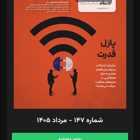
د‌بیر خدمت و تجارت: ابوالفضل رجبی
د‌بیر حقوق فناوری: حسام‌الدین ایپکچی
د‌بیر پیوست جهان: مینا پاکدل
د‌بیر تحریریه آنلاین: بابک نقاش
تحریریه‌: مجتبی محمود‌ی، آرش برهمند، یسنا امان‌پور، سروش کرمیان،
مصطفی مسجدی آرانی، ابوالفضل رجبی، زهرا فکرانه، فائزه فتحی
رستمی،مصطفی باستان
ویرایش: نگار استاد‌‌آقا
طراح یونیفرم: مجید توکلی
فیلمبرداری و عکاسی: امیر شفیعی، مانی لطفی زاده
گرافیک و صفحه‌آرایی: سید‌سبحان‌علی ثابت
مد‌یر توسعه تجاری: کامبیز برید‌
امور مالی: شاپور رهبری، محمد‌ کاظمی‌نیا
امور اد‌اری: راضیه محمود‌ی
شماره ۱۴۷ - مرداد ۱۴۰۵
مرکز تماس: ۰۲۱۴۲۸۲۴۰۰۰
آگهی و مشترکین: ۰۹۱۹۹۹۹۰۴۵۴
دانلود ماهنامه