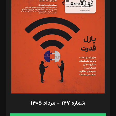
د‌بیر خدمت و تجارت: ابوالفضل رجبی
د‌بیر حقوق فناوری: حسام‌الدین ایپکچی
د‌بیر پیوست جهان: مینا پاکدل
د‌بیر تحریریه آنلاین: بابک نقاش
تحریریه‌: مجتبی محمود‌ی، آرش برهمند، یسنا امان‌پور، سروش کرمیان،
مصطفی مسجدی آرانی، ابوالفضل رجبی، زهرا فکرانه، فائزه فتحی
رستمی،مصطفی باستان
ویرایش: نگار استاد‌‌آقا
طراح یونیفرم: مجید توکلی
فیلمبرداری و عکاسی: امیر شفیعی، مانی لطفی زاده
گرافیک و صفحه‌آرایی: سید‌سبحان‌علی ثابت
مد‌یر توسعه تجاری: کامبیز برید‌
امور مالی: شاپور رهبری، محمد‌ کاظمی‌نیا
امور اد‌اری: راضیه محمود‌ی
شماره ۱۴۷ - مرداد ۱۴۰۵
مرکز تماس: ۰۲۱۴۲۸۲۴۰۰۰
آگهی و مشترکین: ۰۹۱۹۹۹۹۰۴۵۴