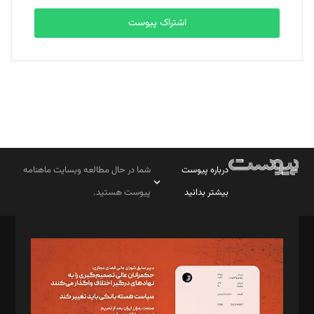
اشتراک پیوست
درباره پیوست
شما در حال مطالعه وبسایت ماهنامه
بیشتر بدانید
پیوست هستید.
صاحب امتیاز: موسسه پرسش (پویندگان راز ستاره شمال)
مدیر مسئول: محمدباقر اثنی‌عشری
سردبیر: مهرک محمودی
دبیر تحریریه: میثم قاسمی
د‌بیر ناداستان: سمانه سمیع