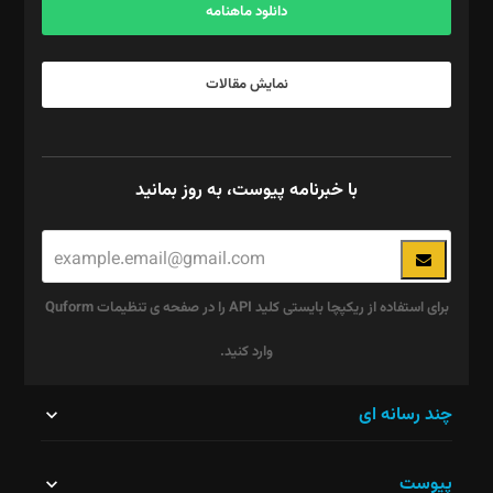
دانلود ماهنامه
نمایش مقالات
با خبرنامه پیوست، به روز بمانید
برای استفاده از ریکپچا بایستی کلید API را در صفحه ی تنظیمات Quform
وارد کنید.
این
چند رسانه ای
قسمت
پیوست
نباید