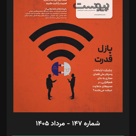
د‌بیر خدمت و تجارت: ابوالفضل رجبی
د‌بیر حقوق فناوری: حسام‌الدین ایپکچی
د‌بیر پیوست جهان: مینا پاکدل
د‌بیر تحریریه آنلاین: بابک نقاش
تحریریه‌: مجتبی محمود‌ی، آرش برهمند، یسنا امان‌پور، سروش کرمیان،
مصطفی مسجدی آرانی، ابوالفضل رجبی، زهرا فکرانه، فائزه فتحی
رستمی،مصطفی باستان
ویرایش: نگار استاد‌‌آقا
طراح یونیفرم: مجید توکلی
فیلمبرداری و عکاسی: امیر شفیعی، مانی لطفی زاده
گرافیک و صفحه‌آرایی: سید‌سبحان‌علی ثابت
مد‌یر توسعه تجاری: کامبیز برید‌
امور مالی: شاپور رهبری، محمد‌ کاظمی‌نیا
امور اد‌اری: راضیه محمود‌ی
شماره ۱۴۷ - مرداد ۱۴۰۵
مرکز تماس: ۰۲۱۴۲۸۲۴۰۰۰
آگهی و مشترکین: ۰۹۱۹۹۹۹۰۴۵۴