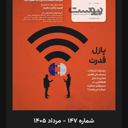
د‌بیر ناداستان: سمانه سمیع
د‌بیر خدمت و تجارت: ابوالفضل رجبی
د‌بیر حقوق فناوری: حسام‌الدین ایپکچی
د‌بیر پیوست جهان: مینا پاکدل
د‌بیر تحریریه آنلاین: بابک نقاش
تحریریه‌: مجتبی محمود‌ی، آرش برهمند، یسنا امان‌پور، سروش کرمیان،
مصطفی مسجدی آرانی، ابوالفضل رجبی، زهرا فکرانه، فائزه فتحی
رستمی،مصطفی باستان
ویرایش: نگار استاد‌‌آقا
طراح یونیفرم: مجید توکلی
فیلمبرداری و عکاسی: امیر شفیعی، مانی لطفی زاده
گرافیک و صفحه‌آرایی: سید‌سبحان‌علی ثابت
مد‌یر توسعه تجاری: کامبیز برید‌
امور مالی: شاپور رهبری، محمد‌ کاظمی‌نیا
امور اد‌اری: راضیه محمود‌ی
شماره ۱۴۷ - مرداد ۱۴۰۵
مرکز تماس: ۰۲۱۴۲۸۲۴۰۰۰