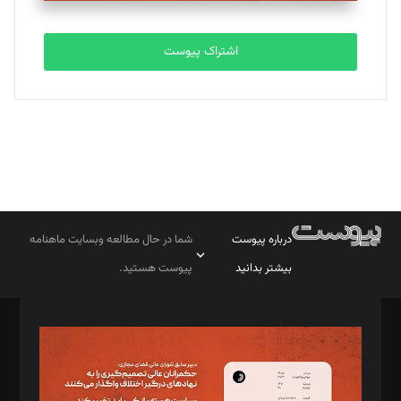
اشتراک پیوست
درباره پیوست
شما در حال مطالعه وبسایت ماهنامه
بیشتر بدانید
پیوست هستید.
صاحب امتیاز: موسسه پرسش (پویندگان راز ستاره شمال)
مدیر مسئول: محمدباقر اثنی‌عشری
سردبیر: مهرک محمودی
دبیر تحریریه: میثم قاسمی