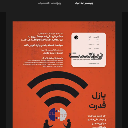
بیشتر بدانید
پیوست هستید.
صاحب امتیاز: موسسه پرسش (پویندگان راز ستاره شمال)
مدیر مسئول: محمدباقر اثنی‌عشری
سردبیر: مهرک محمودی
دبیر تحریریه: میثم قاسمی
د‌بیر ناداستان: سمانه سمیع
د‌بیر خدمت و تجارت: ابوالفضل رجبی
د‌بیر حقوق فناوری: حسام‌الدین ایپکچی
د‌بیر پیوست جهان: مینا پاکدل
د‌بیر تحریریه آنلاین: بابک نقاش
تحریریه‌: مجتبی محمود‌ی، آرش برهمند، یسنا امان‌پور، سروش کرمیان،
مصطفی مسجدی آرانی، ابوالفضل رجبی، زهرا فکرانه، فائزه فتحی
رستمی،مصطفی باستان
ویرایش: نگار استاد‌‌آقا
طراح یونیفرم: مجید توکلی