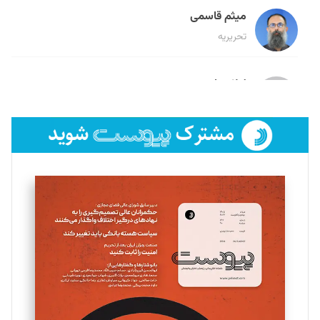
میثم قاسمی
تحریریه
لیلا حنارود
تحریریه
فائزه فتحی رستمی
تحریریه
سروش کرمیان
تحریریه
مینا پاکدل
تحریریه