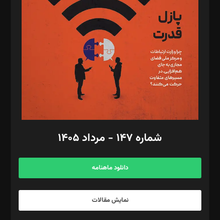
تحریریه‌: مجتبی محمود‌ی، آرش برهمند، یسنا امان‌پور، سروش کرمیان،
مصطفی مسجدی آرانی، ابوالفضل رجبی، زهرا فکرانه، فائزه فتحی
رستمی،مصطفی باستان
ویرایش: نگار استاد‌‌آقا
طراح یونیفرم: مجید توکلی
فیلمبرداری و عکاسی: امیر شفیعی، مانی لطفی زاده
گرافیک و صفحه‌آرایی: سید‌سبحان‌علی ثابت
مد‌یر توسعه تجاری: کامبیز برید‌
امور مالی: شاپور رهبری، محمد‌ کاظمی‌نیا
امور اد‌اری: راضیه محمود‌ی
شماره ۱۴۷ - مرداد ۱۴۰۵
مرکز تماس: ۰۲۱۴۲۸۲۴۰۰۰
آگهی و مشترکین: ۰۹۱۹۹۹۹۰۴۵۴
دانلود ماهنامه
نمایش مقالات