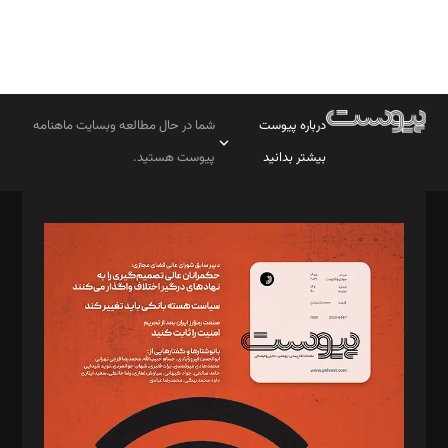
درباره پیوست
شما در حال مطالعه وبسایت ماهنامه
بیشتر بدانید
پیوست هستید.
صاحب امتیاز: موسسه پرسش (پویندگان راز ستاره شمال)
مدیر مسئول: محمدباقر اثنی‌عشری
سردبیر: مهرک محمودی
دبیر تحریریه: میثم قاسمی
د‌بیر ناداستان: سمانه سمیع
د‌بیر خدمت و تجارت: ابوالفضل رجبی
د‌بیر حقوق فناوری: حسام‌الدین ایپکچی
د‌بیر پیوست جهان: مینا پاکدل
د‌بیر تحریریه آنلاین: بابک نقاش