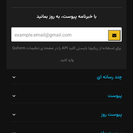
با خبرنامه پیوست، به روز بمانید
برای استفاده از ریکپچا بایستی کلید API را در صفحه ی تنظیمات Quform
وارد کنید.
این
چند رسانه ای
قسمت
پیوست
نباید
خالی
پیوست روز
رها
شود.