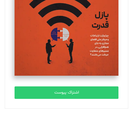
یسنا امان‌پور
تحریریه
ملینا جعفری
تحریریه
مصطفی مسجدی آرانی
تحریریه
اشتراک پیوست
بابک نقاش
تحریریه