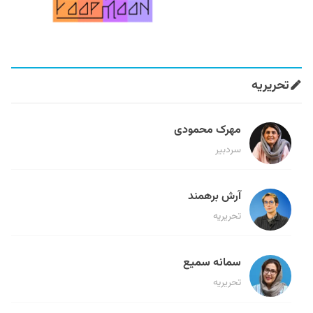
تحریریه
مهرک محمودی
سردبیر
آرش برهمند
تحریریه
سمانه سمیع
تحریریه