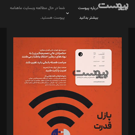
درباره پیوست
شما در حال مطالعه وبسایت ماهنامه
بیشتر بدانید
پیوست هستید.
صاحب امتیاز: موسسه پرسش (پویندگان راز ستاره شمال)
مدیر مسئول: محمدباقر اثنی‌عشری
سردبیر: مهرک محمودی
دبیر تحریریه: میثم قاسمی
د‌بیر ناداستان: سمانه سمیع
د‌بیر خدمت و تجارت: ابوالفضل رجبی
د‌بیر حقوق فناوری: حسام‌الدین ایپکچی
د‌بیر پیوست جهان: مینا پاکدل
د‌بیر تحریریه آنلاین: بابک نقاش
تحریریه‌: مجتبی محمود‌ی، آرش برهمند، یسنا امان‌پور، سروش کرمیان،
مصطفی مسجدی آرانی، ابوالفضل رجبی، زهرا فکرانه، فائزه فتحی
رستمی،مصطفی باستان
ویرایش: نگار استاد‌‌آقا