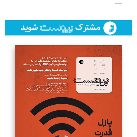
لیلا حنارود
تحریریه
فائزه فتحی رستمی
تحریریه
سروش کرمیان
تحریریه
مینا پاکدل
تحریریه
یسنا امان‌پور
تحریریه