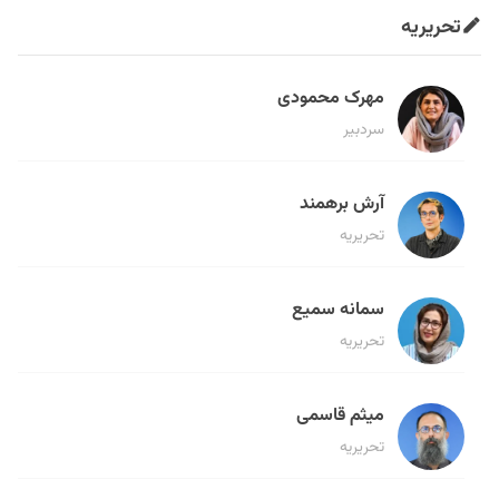
تحریریه
مهرک محمودی
سردبیر
آرش برهمند
تحریریه
سمانه سمیع
تحریریه
میثم قاسمی
تحریریه