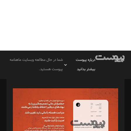
درباره پیوست
شما در حال مطالعه وبسایت ماهنامه
بیشتر بدانید
پیوست هستید.
صاحب امتیاز: موسسه پرسش (پویندگان راز ستاره شمال)
مدیر مسئول: محمدباقر اثنی‌عشری
سردبیر: مهرک محمودی
دبیر تحریریه: میثم قاسمی
د‌بیر ناداستان: سمانه سمیع
د‌بیر خدمت و تجارت: ابوالفضل رجبی