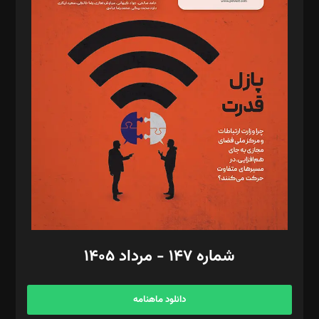
د‌بیر حقوق فناوری: حسام‌الدین ایپکچی
د‌بیر پیوست جهان: مینا پاکدل
د‌بیر تحریریه آنلاین: بابک نقاش
تحریریه‌: مجتبی محمود‌ی، آرش برهمند، یسنا امان‌پور، سروش کرمیان،
مصطفی مسجدی آرانی، ابوالفضل رجبی، زهرا فکرانه، فائزه فتحی
رستمی،مصطفی باستان
ویرایش: نگار استاد‌‌آقا
طراح یونیفرم: مجید توکلی
فیلمبرداری و عکاسی: امیر شفیعی، مانی لطفی زاده
گرافیک و صفحه‌آرایی: سید‌سبحان‌علی ثابت
مد‌یر توسعه تجاری: کامبیز برید‌
امور مالی: شاپور رهبری، محمد‌ کاظمی‌نیا
امور اد‌اری: راضیه محمود‌ی
شماره ۱۴۷ - مرداد ۱۴۰۵
مرکز تماس: ۰۲۱۴۲۸۲۴۰۰۰
آگهی و مشترکین: ۰۹۱۹۹۹۹۰۴۵۴
دانلود ماهنامه