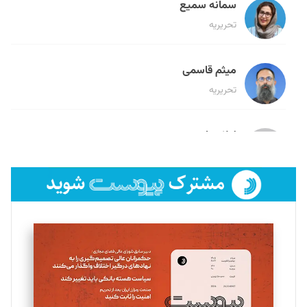
سمانه سمیع
تحریریه
میثم قاسمی
تحریریه
لیلا حنارود
تحریریه
فائزه فتحی رستمی
تحریریه
سروش کرمیان
تحریریه