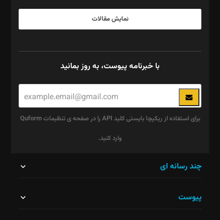
نمایش مقالات
با خبرنامه پیوست، به روز بمانید
برای استفاده از ریکپچا بایستی کلید API را در صفحه ی تنظیمات Quform
وارد کنید.
این
چند رسانه ای
قسمت
پیوست
نباید
خالی