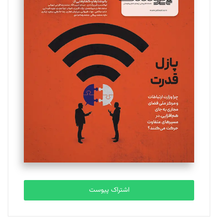
مینا پاکدل
تحریریه
یسنا امان‌پور
تحریریه
ملینا جعفری
تحریریه
مصطفی مسجدی آرانی
تحریریه
اشتراک پیوست
بابک نقاش
تحریریه