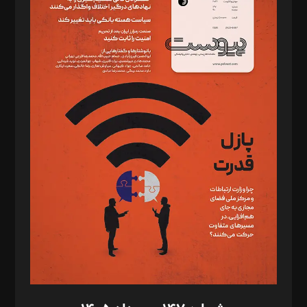
دبیر تحریریه: میثم قاسمی
د‌بیر ناداستان: سمانه سمیع
د‌بیر خدمت و تجارت: ابوالفضل رجبی
د‌بیر حقوق فناوری: حسام‌الدین ایپکچی
د‌بیر پیوست جهان: مینا پاکدل
د‌بیر تحریریه آنلاین: بابک نقاش
تحریریه‌: مجتبی محمود‌ی، آرش برهمند، یسنا امان‌پور، سروش کرمیان،
مصطفی مسجدی آرانی، ابوالفضل رجبی، زهرا فکرانه، فائزه فتحی
رستمی،مصطفی باستان
ویرایش: نگار استاد‌‌آقا
طراح یونیفرم: مجید توکلی
فیلمبرداری و عکاسی: امیر شفیعی، مانی لطفی زاده
گرافیک و صفحه‌آرایی: سید‌سبحان‌علی ثابت
مد‌یر توسعه تجاری: کامبیز برید‌
امور مالی: شاپور رهبری، محمد‌ کاظمی‌نیا
امور اد‌اری: راضیه محمود‌ی