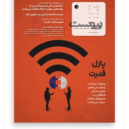
سروش کرمیان
تحریریه
مینا پاکدل
تحریریه
یسنا امان‌پور
تحریریه
ملینا جعفری
تحریریه
مصطفی مسجدی آرانی
تحریریه