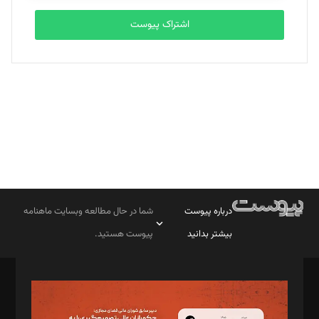
اشتراک پیوست
بابک نقاش
تحریریه
درباره پیوست
شما در حال مطالعه وبسایت ماهنامه
بیشتر بدانید
پیوست هستید.
صاحب امتیاز: موسسه پرسش (پویندگان راز ستاره شمال)
مدیر مسئول: محمدباقر اثنی‌عشری
سردبیر: مهرک محمودی