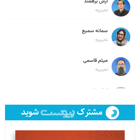
آرش برهمند
تحریریه
سمانه سمیع
تحریریه
میثم قاسمی
تحریریه
لیلا حنارود
تحریریه
فائزه فتحی رستمی
تحریریه