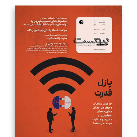
تحریریه
سروش کرمیان
تحریریه
مینا پاکدل
تحریریه
یسنا امان‌پور
تحریریه
ملینا جعفری
تحریریه