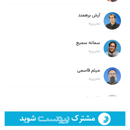
آرش برهمند
تحریریه
سمانه سمیع
تحریریه
میثم قاسمی
تحریریه
لیلا حنارود
تحریریه
فائزه فتحی رستمی