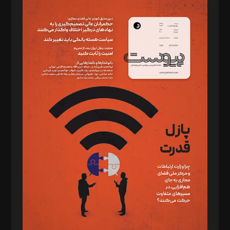
مدیر مسئول: محمدباقر اثنی‌عشری
سردبیر: مهرک محمودی
دبیر تحریریه: میثم قاسمی
د‌بیر ناداستان: سمانه سمیع
د‌بیر خدمت و تجارت: ابوالفضل رجبی
د‌بیر حقوق فناوری: حسام‌الدین ایپکچی
د‌بیر پیوست جهان: مینا پاکدل
د‌بیر تحریریه آنلاین: بابک نقاش
تحریریه‌: مجتبی محمود‌ی، آرش برهمند، یسنا امان‌پور، سروش کرمیان،
مصطفی مسجدی آرانی، ابوالفضل رجبی، زهرا فکرانه، فائزه فتحی
رستمی،مصطفی باستان
ویرایش: نگار استاد‌‌آقا
طراح یونیفرم: مجید توکلی
فیلمبرداری و عکاسی: امیر شفیعی، مانی لطفی زاده
گرافیک و صفحه‌آرایی: سید‌سبحان‌علی ثابت
مد‌یر توسعه تجاری: کامبیز برید‌