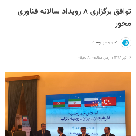
توافق برگزاری ۸ رویداد سالانه فناوری
محور
تحریریه پیوست
S
۲۶ تیر ۱۳۹۸
زمان مطالعه : ۸ دقیقه