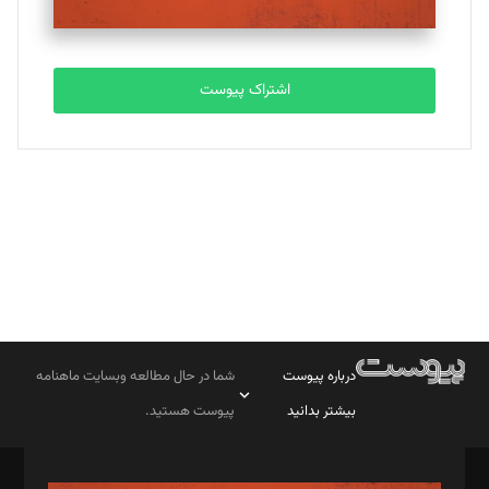
مصطفی مسجدی آرانی
تحریریه
اشتراک پیوست
بابک نقاش
تحریریه
درباره پیوست
شما در حال مطالعه وبسایت ماهنامه
بیشتر بدانید
پیوست هستید.
صاحب امتیاز: موسسه پرسش (پویندگان راز ستاره شمال)