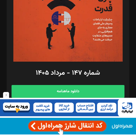
رستمی،مصطفی باستان
ویرایش: نگار استاد‌‌آقا
طراح یونیفرم: مجید توکلی
فیلمبرداری و عکاسی: امیر شفیعی، مانی لطفی زاده
گرافیک و صفحه‌آرایی: سید‌سبحان‌علی ثابت
مد‌یر توسعه تجاری: کامبیز برید‌
امور مالی: شاپور رهبری، محمد‌ کاظمی‌نیا
امور اد‌اری: راضیه محمود‌ی
شماره ۱۴۷ - مرداد ۱۴۰۵
مرکز تماس: ۰۲۱۴۲۸۲۴۰۰۰
آگهی و مشترکین: ۰۹۱۹۹۹۹۰۴۵۴
دانلود ماهنامه
x
نمایش مقالات