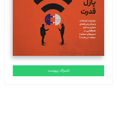
یسنا امان‌پور
تحریریه
ملینا جعفری
تحریریه
مصطفی مسجدی آرانی
تحریریه
اشتراک پیوست
بابک نقاش
تحریریه