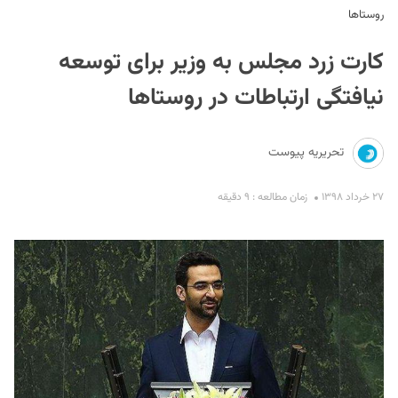
روستاها
کارت زرد مجلس به وزیر برای توسعه
نیافتگی ارتباطات در روستاها
تحریریه پیوست
S
۲۷ خرداد ۱۳۹۸
زمان مطالعه : ۹ دقیقه