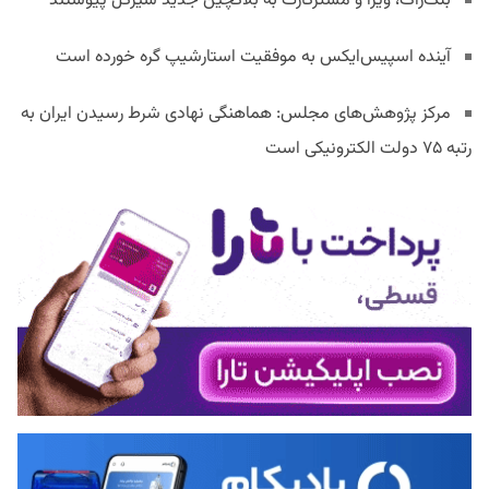
بلک‌راک، ویزا و مسترکارت به بلاکچین جدید سیرکل پیوستند
آینده اسپیس‌ایکس به موفقیت استارشیپ گره خورده است
مرکز پژوهش‌های مجلس: هماهنگی نهادی شرط رسیدن ایران به
رتبه ۷۵ دولت الکترونیکی است