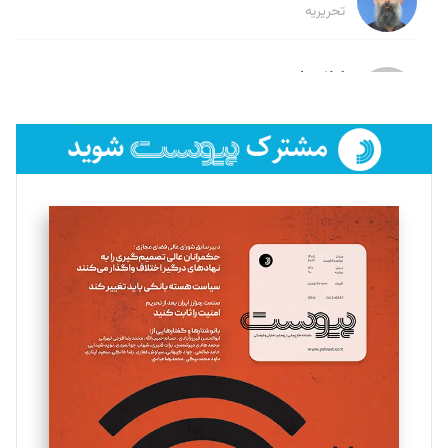
تحریریه
لیلا حنارود
تحریریه
فائزه فتحی رستمی
تحریریه
سروش کرمیان
تحریریه
مینا پاکدل
تحریریه