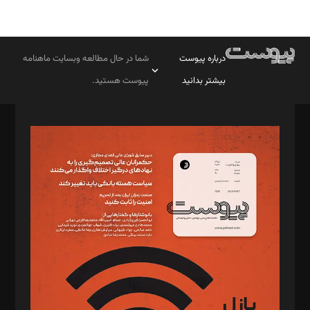
درباره پیوست
شما در حال مطالعه وبسایت ماهنامه
بیشتر بدانید
پیوست هستید.
صاحب امتیاز: موسسه پرسش (پویندگان راز ستاره شمال)
مدیر مسئول: محمدباقر اثنی‌عشری
سردبیر: مهرک محمودی
دبیر تحریریه: میثم قاسمی
د‌بیر ناداستان: سمانه سمیع
د‌بیر خدمت و تجارت: ابوالفضل رجبی
د‌بیر حقوق فناوری: حسام‌الدین ایپکچی
د‌بیر پیوست جهان: مینا پاکدل
د‌بیر تحریریه آنلاین: بابک نقاش
تحریریه‌: مجتبی محمود‌ی، آرش برهمند، یسنا امان‌پور، سروش کرمیان،
مصطفی مسجدی آرانی، ابوالفضل رجبی، زهرا فکرانه، فائزه فتحی