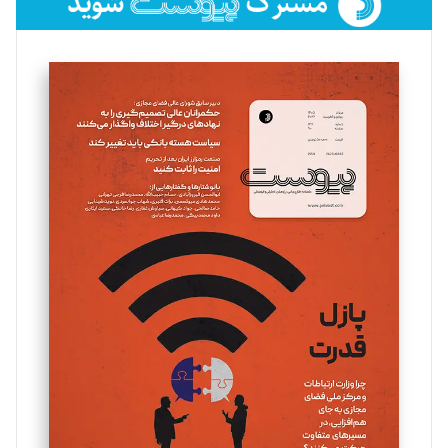
فائزه فتحی رستمی
تحریریه
سروش کرمیان
تحریریه
مینا پاکدل
تحریریه
یسنا امان‌پور
تحریریه
ملینا جعفری
تحریریه