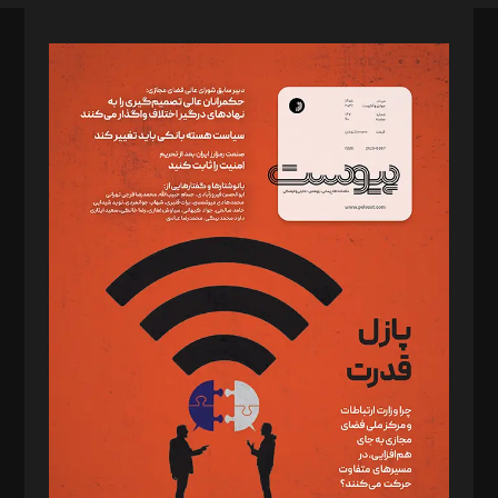
صاحب امتیاز: موسسه پرسش (پویندگان راز ستاره شمال)
مدیر مسئول: محمدباقر اثنی‌عشری
سردبیر: مهرک محمودی
دبیر تحریریه: میثم قاسمی
د‌بیر ناداستان: سمانه سمیع
د‌بیر خدمت و تجارت: ابوالفضل رجبی
د‌بیر حقوق فناوری: حسام‌الدین ایپکچی
د‌بیر پیوست جهان: مینا پاکدل
د‌بیر تحریریه آنلاین: بابک نقاش
تحریریه‌: مجتبی محمود‌ی، آرش برهمند، یسنا امان‌پور، سروش کرمیان،
مصطفی مسجدی آرانی، ابوالفضل رجبی، زهرا فکرانه، فائزه فتحی
رستمی،مصطفی باستان
ویرایش: نگار استاد‌‌آقا
طراح یونیفرم: مجید توکلی
فیلمبرداری و عکاسی: امیر شفیعی، مانی لطفی زاده
گرافیک و صفحه‌آرایی: سید‌سبحان‌علی ثابت