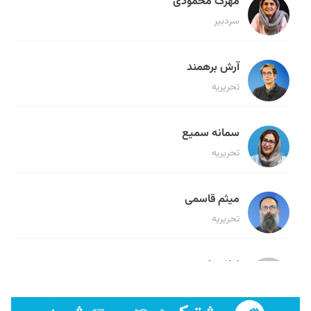
مهرک محمودی
سردبیر
آرش برهمند
تحریریه
سمانه سمیع
تحریریه
میثم قاسمی
تحریریه
لیلا حنارود
تحریریه