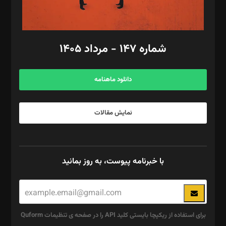
مد‌یر توسعه تجاری: کامبیز برید‌
امور مالی: شاپور رهبری، محمد‌ کاظمی‌نیا
امور اد‌اری: راضیه محمود‌ی
شماره ۱۴۷ - مرداد ۱۴۰۵
مرکز تماس: ۰۲۱۴۲۸۲۴۰۰۰
آگهی و مشترکین: ۰۹۱۹۹۹۹۰۴۵۴
دانلود ماهنامه
نمایش مقالات
با خبرنامه پیوست، به روز بمانید
برای استفاده از ریکپچا بایستی کلید API را در صفحه ی تنظیمات Quform