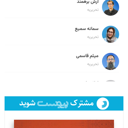
آرش برهمند
تحریریه
سمانه سمیع
تحریریه
میثم قاسمی
تحریریه
لیلا حنارود
تحریریه
فائزه فتحی رستمی
تحریریه