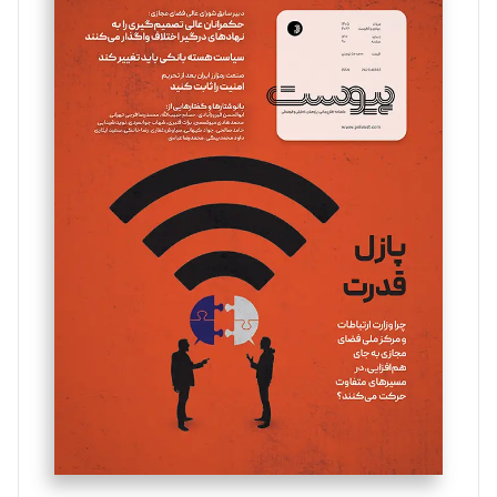
سروش کرمیان
تحریریه
مینا پاکدل
تحریریه
یسنا امان‌پور
تحریریه
ملینا جعفری
تحریریه
مصطفی مسجدی آرانی
تحریریه