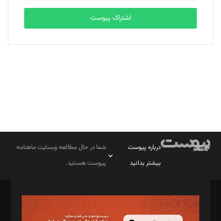
اشتراک پیوست
بابک نقاش
تحریریه
درباره پیوست
شما در حال مطالعه وبسایت ماهنامه
بیشتر بدانید
پیوست هستید.
صاحب امتیاز: موسسه پرسش (پویندگان راز ستاره شمال)
مدیر مسئول: محمدباقر اثنی‌عشری
سردبیر: مهرک محمودی