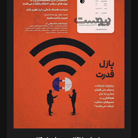
دبیر تحریریه: میثم قاسمی
د‌بیر ناداستان: سمانه سمیع
د‌بیر خدمت و تجارت: ابوالفضل رجبی
د‌بیر حقوق فناوری: حسام‌الدین ایپکچی
د‌بیر پیوست جهان: مینا پاکدل
د‌بیر تحریریه آنلاین: بابک نقاش
تحریریه‌: مجتبی محمود‌ی، آرش برهمند، یسنا امان‌پور، سروش کرمیان،
مصطفی مسجدی آرانی، ابوالفضل رجبی، زهرا فکرانه، فائزه فتحی
رستمی،مصطفی باستان
ویرایش: نگار استاد‌‌آقا
طراح یونیفرم: مجید توکلی
فیلمبرداری و عکاسی: امیر شفیعی، مانی لطفی زاده
گرافیک و صفحه‌آرایی: سید‌سبحان‌علی ثابت
مد‌یر توسعه تجاری: کامبیز برید‌
امور مالی: شاپور رهبری، محمد‌ کاظمی‌نیا
امور اد‌اری: راضیه محمود‌ی