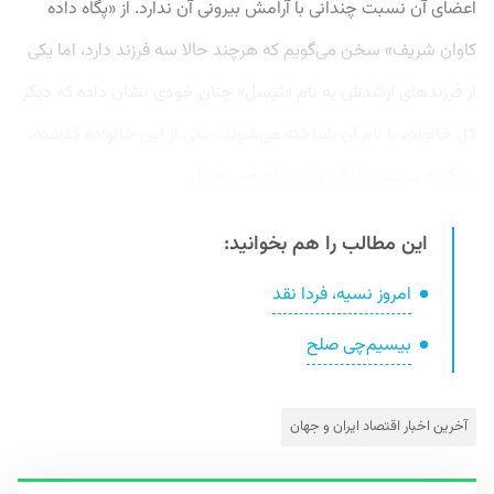
اعضای آن نسبت چندانی با آرامش بیرونی آن ندارد. از «پگاه داده
کاوان شریف» سخن می‌گویم که هرچند حالا سه فرزند دارد، اما یکی
از فرزندهای ارشدش‌ به نام «تپسل» چنان خودی نشان داده که دیگر
کل خانواده با نام آن شناخته می‌شوند. حتی از این خانواده گذشته،
به گفته سعید صادقی قائم‌مقام مدیرعامل...
این مطالب را هم بخوانید:
امروز نسیه، فردا نقد
بیسیم‌چی صلح
آخرین اخبار اقتصاد ایران و جهان