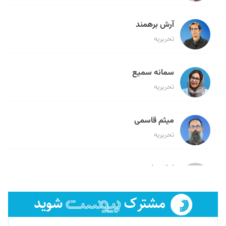
آرش برهمند
تحریریه
سمانه سمیع
تحریریه
میثم قاسمی
تحریریه
لیلا حنارود
تحریریه
فائزه فتحی رستمی