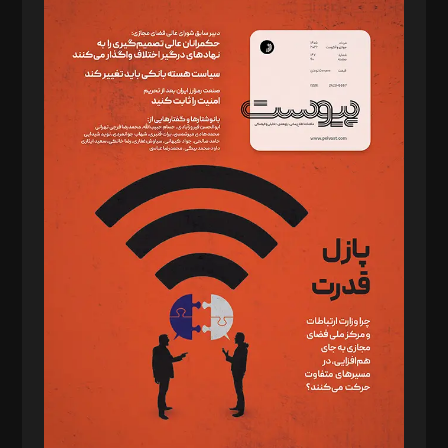
مدیر مسئول: محمدباقر اثنی‌عشری
سردبیر: مهرک محمودی
دبیر تحریریه: میثم قاسمی
د‌بیر ناداستان: سمانه سمیع
د‌بیر خدمت و تجارت: ابوالفضل رجبی
د‌بیر حقوق فناوری: حسام‌الدین ایپکچی
د‌بیر پیوست جهان: مینا پاکدل
د‌بیر تحریریه آنلاین: بابک نقاش
تحریریه‌: مجتبی محمود‌ی، آرش برهمند، یسنا امان‌پور، سروش کرمیان،
مصطفی مسجدی آرانی، ابوالفضل رجبی، زهرا فکرانه، فائزه فتحی
رستمی،مصطفی باستان
ویرایش: نگار استاد‌‌آقا
طراح یونیفرم: مجید توکلی
فیلمبرداری و عکاسی: امیر شفیعی، مانی لطفی زاده
گرافیک و صفحه‌آرایی: سید‌سبحان‌علی ثابت
مد‌یر توسعه تجاری: کامبیز برید‌