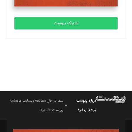
مصطفی مسجدی آرانی
تحریریه
اشتراک پیوست
بابک نقاش
تحریریه
درباره پیوست
شما در حال مطالعه وبسایت ماهنامه
بیشتر بدانید
پیوست هستید.
صاحب امتیاز: موسسه پرسش (پویندگان راز ستاره شمال)