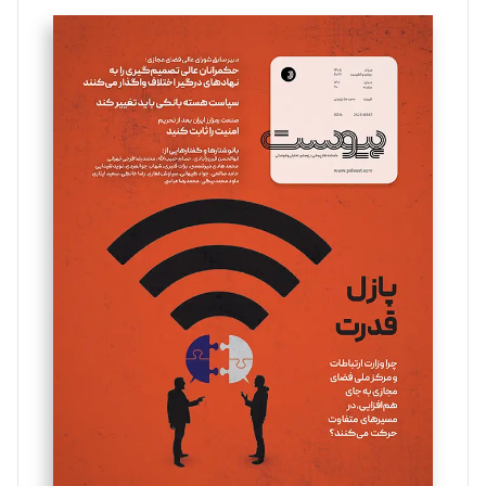
تحریریه
سروش کرمیان
تحریریه
مینا پاکدل
تحریریه
یسنا امان‌پور
تحریریه
ملینا جعفری
تحریریه